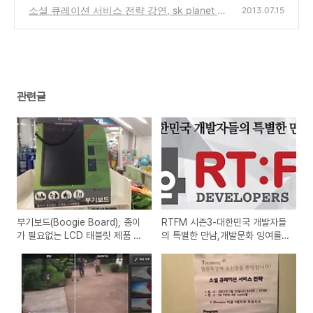
스 전략 세미나 강연 후기
소셜 큐레이션 서비스 전략 강연, sk planet T
(0)
2013.07.15
아카데미 열린특강 7월 31일 무료 세미나
(0)
관련글
부기보드(Boogie Board), 종이
RTFM 시즌3-대한민국 개발자들
가 필요없는 LCD 태블릿 제품 매
의 특별한 만남,개발문화 잉여를
장에서 간단 사용기
만나다에 대한 세미나 강연 후기