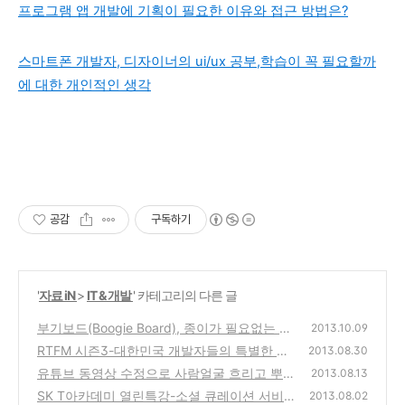
프로그램 앱 개발에 기획이 필요한 이유와 접근 방법은?
스마트폰 개발자, 디자이너의 ui/ux 공부,학습이 꼭 필요할까
에 대한 개인적인 생각
공감
구독하기
'
자료 iN
>
IT & 개발
' 카테고리의 다른 글
부기보드(Boogie Board), 종이가 필요없는 LC
2013.10.09
D 태블릿 제품 매장에서 간단 사용기
RTFM 시즌3-대한민국 개발자들의 특별한 만
(2)
2013.08.30
남,개발문화 잉여를 만나다에 대한 세미나 강
유튜브 동영상 수정으로 사람얼굴 흐리고 뿌옇
2013.08.13
연 후기
게 만들어서 초상권을 보호하는 방법
(2)
SK T아카데미 열린특강-소셜 큐레이션 서비
(0)
2013.08.02