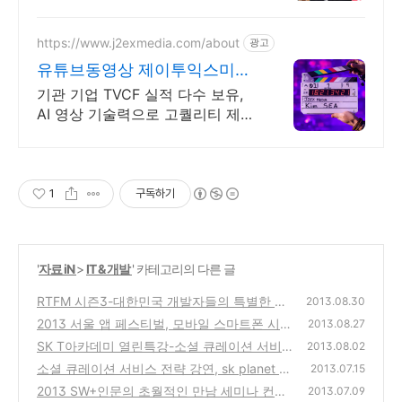
편집 사람의 도움이 필요할 때는
헬프유를 기억하세요. 어떤 상황이
던 해결이 가능합니다.
https://www.j2exmedia.com/about
광고
유튜브동영상 제이투익스미디
어
기관 기업 TVCF 실적 다수 보유,
AI 영상 기술력으로 고퀄리티 제작
시스템 브랜드 전략, 콘텐츠 제작,
디지털 마케팅, 온라인 광고, 방송
송출 대행
1
구독하기
'
자료 iN
>
IT & 개발
' 카테고리의 다른 글
RTFM 시즌3-대한민국 개발자들의 특별한 만
2013.08.30
남,개발문화 잉여를 만나다에 대한 세미나 강
2013 서울 앱 페스티벌, 모바일 스마트폰 시장
2013.08.27
연 후기
의 현재와 미래를 볼수 있는 세미나 강연 정보
(2)
SK T아카데미 열린특강-소셜 큐레이션 서비
2013.08.02
스 전략 세미나 강연 후기
(0)
소셜 큐레이션 서비스 전략 강연, sk planet T
(0)
2013.07.15
아카데미 열린특강 7월 31일 무료 세미나
2013 SW+인문의 초월적인 만남 세미나 컨퍼
(0)
2013.07.09