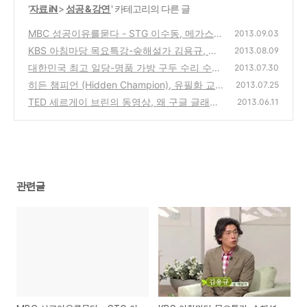
'
자료 iN
>
성공 & 강연
' 카테고리의 다른 글
MBC 성공이유를묻다 - STG 이수동, 메가스터
2013.09.03
디 손주은의 도전정신과 성공비결
KBS 아침마당 목요특강-숲해설가 김용규, 숲
(0)
2013.08.09
에서 배우는 삶의 지혜에 대한 강연
대한민국 최고 일당-명품 가방 구두 수리 수선
(0)
2013.07.30
계의 신의 손, 명진사 김상식
히든 챔피언 (Hidden Champion), 유필화 교
(0)
2013.07.25
수의 북세미나 강연 교육내용 정리
TED 세르게이 브린의 동영상, 왜 구글 글래스
(0)
2013.06.11
인가요?-Google Glass의 탄생, 왜 어떻게 만들
어졌을까?
(0)
관련글