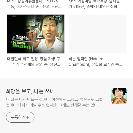
MBC 성공이유를묻다 - STG 이
KBS 아침마당 목요특강-숲해설
수동, 메가스터디 손주은의 도전
가 김용규, 숲에서 배우는 삶의 지
정신과 성공비결
혜에 대한 강연
대한민국 최고 일당-명품 가방 구
히든 챔피언 (Hidden
두 수리 수선계의 신의 손, 명진사
Champion), 유필화 교수의 북세
김상식
미나 강연 교육내용 정리
희망을 보고, 나는 쓰네
내 삶은 내가 만드는 것이다. 이전에도 그랬고, 앞으로도 그럴
것이다 다시 태어날 수는 없지만, 그래도 변해갈 수는 있다!
구독하기