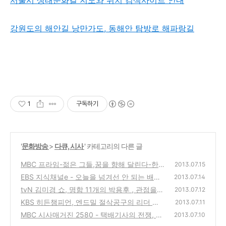
서울시 생태문화길 지도와 위치 검색사이트 안내
강원도의 해안길 낭만가도, 동해안 탐방로 해파랑길
1
구독하기
'
문화방송
>
다큐, 시사
' 카테고리의 다른 글
MBC 프라임-젊은 그들,꿈을 향해 달린다-한
2013.07.15
국기술교육대학교 산학협력단의 자동차제작
EBS 지식채널e - 오늘을 넘겨선 안 되는 배송,
2013.07.14
경진대회 출전기
택배기사의 하루일과와 고충에 대한 통계자료
(1)
tvN 김미경 쇼, 명함 11개의 박용후 , 관점을
2013.07.12
방송
바꾸면 인생이 바뀐다 토크쇼 강연 리뷰
(4)
KBS 히든챔피언, 엔드밀 절삭공구의 리더 와
(0)
2013.07.11
이지원(YG-1)과 송호근 회장의 성공비결
MBC 시사매거진 2580 - 택배기사의 전쟁, 그
(3)
2013.07.10
들의 하루 24시간과 비정규직의 고충