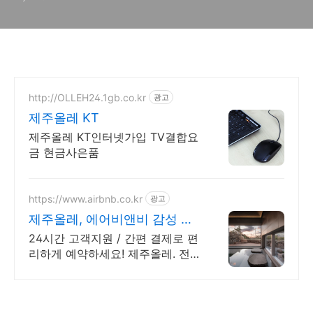
들의 이야기)
http://OLLEH24.1gb.co.kr
광고
제주올레 KT
제주올레 KT인터넷가입 TV결합요
금 현금사은품
https://www.airbnb.co.kr
광고
제주올레, 에어비앤비 감성 제
주 스테이
24시간 고객지원 / 간편 결제로 편
리하게 예약하세요! 제주올레. 전
용 테라스와 바비큐 그릴이 제공되
는 숙소를 예약하세요.