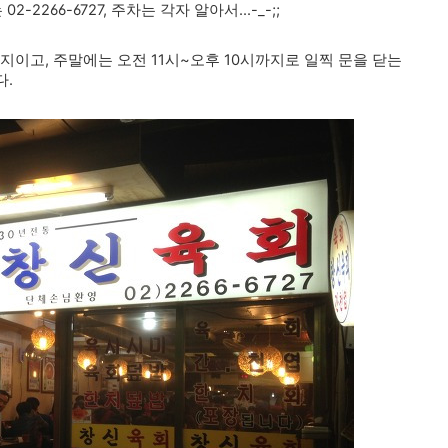
266-6727, 주차는 각자 알아서...-_-;;
지이고, 주말에는 오전 11시~오후 10시까지로 일찍 문을 닫는
다.