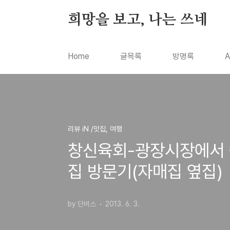
본문 바로가기
희망을 보고, 나는 쓰네
Home
글목록
방명록
A
리뷰 iN /맛집, 여행
창신육회-광장시장에서 
집 방문기(자매집 옆집)
by 단비스
2013. 6. 3.