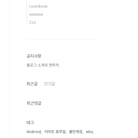
UserBook
iiiiiiiiiiiiiii
Zzz
공지사항
블로그 소개와 연락처
최근글
인기글
최근댓글
태그
Android
이마트 휴무일
불만제로
ebs