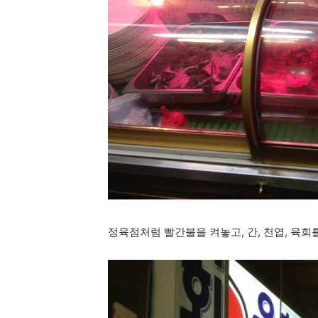
정육점처럼 빨간불을 켜놓고, 간, 천엽, 육회를 