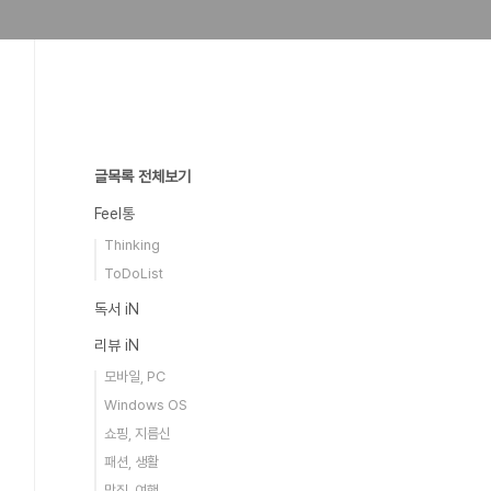
글목록 전체보기
Feel통
Thinking
ToDoList
독서 iN
리뷰 iN
모바일, PC
Windows OS
쇼핑, 지름신
패션, 생활
맛집, 여행