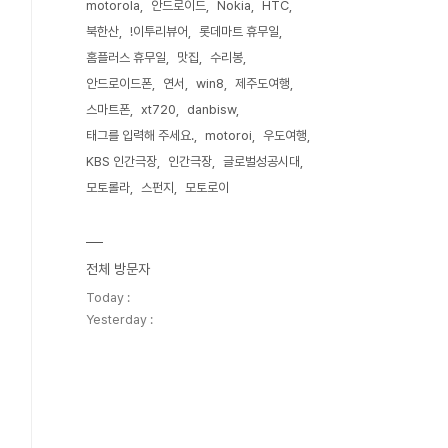
motorola
안드로이드
Nokia
HTC
북한산
!이투리뷰어
롯데마트 휴무일
홈플러스 휴무일
맛집
수리봉
안드로이드폰
연서
win8
제주도여행
스마트폰
xt720
danbisw
태그를 입력해 주세요.
motoroi
우도여행
KBS 인간극장
인간극장
글로벌성공시대
모토롤라
스펀지
모토로이
전체 방문자
Today :
Yesterday :