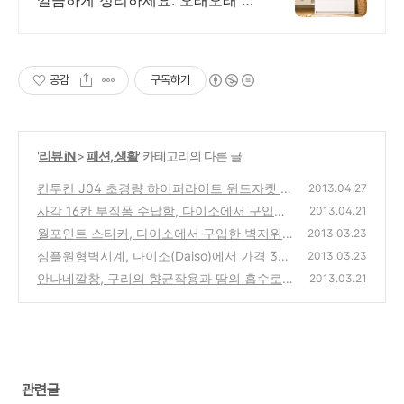
용할 견고한 서랍형 정리함, 쿠팡
에서 믿고 구매하세요.
공감
구독하기
'
리뷰 iN
>
패션, 생활
' 카테고리의 다른 글
칸투칸 J04 초경량 하이퍼라이트 윈드자켓 구
2013.04.27
입 사용기-여행, 등산, 자전거용 방풍, 방수용
사각 16칸 부직폼 수납함, 다이소에서 구입한
2013.04.21
추천 제품
사무용품, 생활용품 정리함 구입 사용기
(0)
월포인트 스티커, 다이소에서 구입한 벽지위에
(0)
2013.03.23
붙이는 포인트벽지같은 스티커제품 구입 사용
심플원형벽시계, 다이소(Daiso)에서 가격 3천
2013.03.23
기
원에 저렴하게 구입한 제품 사용기
(0)
안나네깔창, 구리의 향균작용과 땀의 흡수로
(0)
2013.03.21
발냄새를 잡아주는 신발깔창 리뷰 사용기
(0)
관련글