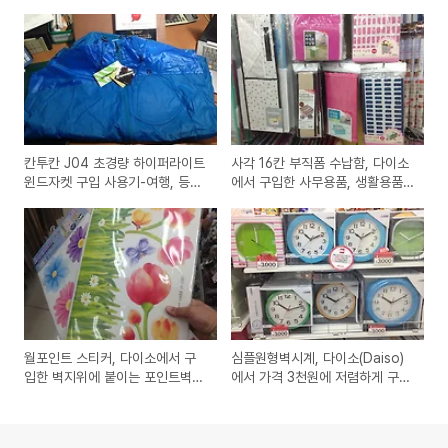
칸투칸 J04 초경량 하이퍼라이트
사각 16칸 부직폼 수납함, 다이소
윈드자켓 구입 사용기-여행, 등산,
에서 구입한 사무용품, 생활용품
자전거용 방풍, 방수용 추천 제품
정리함 구입 사용기
월포인트 스티커, 다이소에서 구
심플원형벽시계, 다이소(Daiso)
입한 벽지위에 붙이는 포인트벽지
에서 가격 3천원에 저렴하게 구입
같은 스티커제품 구입 사용기
한 제품 사용기