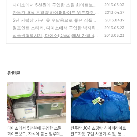
다이소에서 5천원에 구입한 스틸 화이트보드,
2013.05.03
자석이 붙는 알루미늄 프레임 재질의 추천 제
칸투칸 J04 초경량 하이퍼라이트 윈드자켓 구
2013.04.27
품 구입 사용기
입 사용기-여행, 등산, 자전거용 방풍, 방수용
(0)
5단 서랍장 가구, 옷 수납용으로 좋은 심플한
2013.04.19
추천 제품
디자인의 추천 제품 인터넷에서 구입 사용후기
(0)
월포인트 스티커, 다이소에서 구입한 벽지위에
2013.03.23
붙이는 포인트벽지같은 스티커제품 구입 사용
(0)
심플원형벽시계, 다이소(Daiso)에서 가격 3천
2013.03.23
기
원에 저렴하게 구입한 제품 사용기
(0)
(0)
관련글
다이소에서 5천원에 구입한 스틸
칸투칸 J04 초경량 하이퍼라이트
화이트보드, 자석이 붙는 알루미
윈드자켓 구입 사용기-여행, 등산,