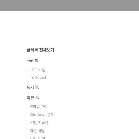
글목록 전체보기
Feel통
Thinking
ToDoList
독서 iN
리뷰 iN
모바일, PC
Windows OS
쇼핑, 지름신
패션, 생활
맛집, 여행