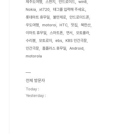
제주도여행
스펀지
안드로이드
win8
Nokia
xt720
태그를 입력해 주세요.
롯데마트 휴무일
불만제로
안드로이드폰
우도여행
motoroi
HTC
맛집
북한산
이마트 휴무일
스마트폰
연서
모토롤라
수리봉
모토로이
ebs
KBS 인간극장
인간극장
홈플러스 휴무일
Android
motorola
전체 방문자
Today :
Yesterday :