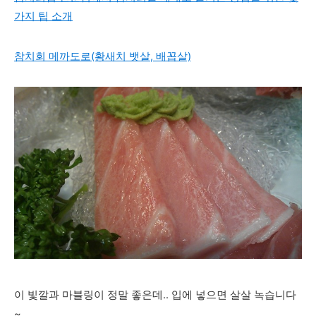
가지 팁 소개
참치회 메까도로(황새치 뱃살, 배꼽살)
이 빛깔과 마블링이 정말 좋은데.. 입에 넣으면 살살 녹습니다
~