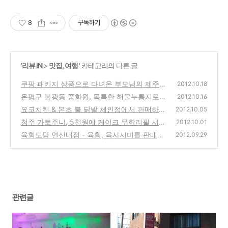
8
구독하기
'
리뷰 iN
>
맛집, 여행
' 카테고리의 다른 글
쿠팡 패키지 상품으로 다녀온 부모님의 제주도
2012.10.18
여행 정보(비용, 여행지, 음식, 가격, 견적, 일
은평구 불광동 중화원, 독특한 해물누릉지로
2012.10.16
정 등 안내)
유명한 중국요리 추천 맛집 소개 리뷰
(2)
요코치킨 & 본초 불 닭발 체인점에서 판매하는
(2)
2012.10.05
5천원짜리 저렴하고, 맛있는 후라이드 치킨 시
청주 가토주니, 5천원에 케이크 무한리필 서비
2012.10.01
식기
스(케익 뷔페)
(0)
육회도담 연신내점 - 육회, 육사시미를 판매하
(8)
2012.09.29
는 쇠고기 한우 전문점 방문기
(0)
관련글