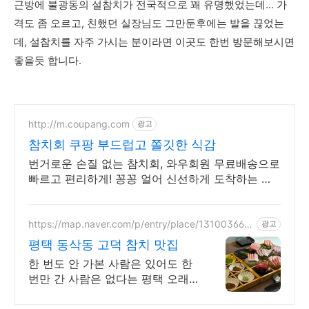
근방에 불광동의 설참치가 전국적으로 꽤 유명했었는데... 가
격도 좀 오르고, 친했던 실장님도 그만둔후에는 발을 끊었는
데, 설참치를 자주 가시는 분이라면 이곳도 한번 방문해보시면
좋을듯 합니다.
http://m.coupang.com
광고
참치회 쿠팡 부드럽고 쫄깃한 식감
번거로운 손질 없는 참치회, 와우회원 무료배송으로
빠르고 편리하게! 꽁꽁 얼어 신선하게 도착하는 생
선, 와우회원은 30일 내 무료반품.
https://map.naver.com/p/entry/place/131003660
광고
4
평택 동삭동 고덕 참치 맛집
한 번도 안 가본 사람은 있어도 한
번만 간 사람은 없다는 평택 오래
된 참치맛집