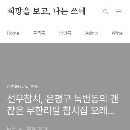
본문 바로가기
희망을 보고, 나는 쓰네
Home
글목록
방명록
Admin
Write
리뷰 iN /맛집, 여행
선우참치, 은평구 녹번동의 괜
찮은 무한리필 참치집 오래간
만에 방문 시식기
by 단비스
2012. 10. 14.