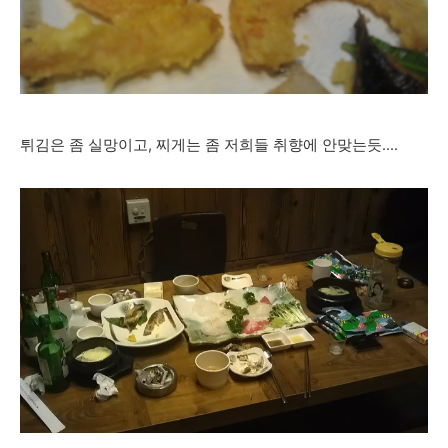
튀김은 좀 실망이고, 찌게는 좀 저희들 취향에 안맞는듯....