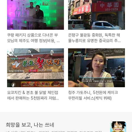
쿠팡 패키지 상품으로 다녀온 부
은평구 불광동 중화원, 독특한 해
모님의 제주도 여행 정보(비용, 여
물누릉지로 유명한 중국요리 추천
행지, 음식, 가격, 견적, 일정 등
맛집 소개 리뷰
안내)
요코치킨 & 본초 불 닭발 체인점
청주 가토주니, 5천원에 케이크
에서 판매하는 5천원짜리 저렴하
무한리필 서비스(케익 뷔페)
고, 맛있는 후라이드 치킨 시식기
희망을 보고, 나는 쓰네