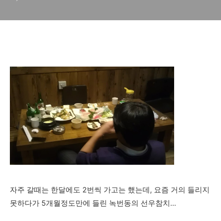
자주 갈때는 한달에도 2번씩 가고는 했는데, 요즘 거의 들리지
못하다가 5개월정도만에 들린 녹번동의 선우참치...