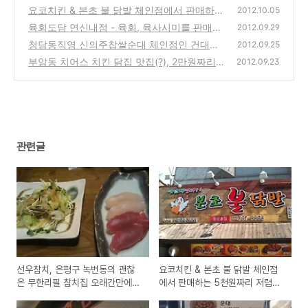
참치집 오래간만에 방문 시식기
요코치킨 & 본초 불 닭발 체인점에서 판매하는
(2)
2012.10.05
5천원짜리 저렴하고, 맛있는 후라이드 치킨 시
육회도담 연신내점 - 육회, 육사시미를 판매하
2012.09.29
식기
는 쇠고기 한우 전문점 방문기
(0)
청담동직영 신의주찹쌀순대 체인점인 건대점
(0)
2012.09.25
에서 먹어본 8천원짜리 순대국 시식기
부암동 치어스 치킨 닭집 맛집(?), 2만원짜리
(0)
2012.09.23
후라이드 치킨 포장주문을 시켜보고 실망한 방
문기
(0)
관련글
선우참치, 은평구 녹번동의 괜찮
요코치킨 & 본초 불 닭발 체인점
은 무한리필 참치집 오래간만에
에서 판매하는 5천원짜리 저렴하
방문 시식기
고, 맛있는 후라이드 치킨 시식기