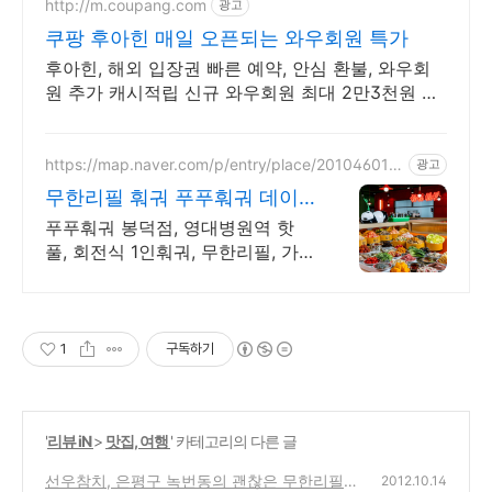
http://m.coupang.com
광고
쿠팡 후아힌 매일 오픈되는 와우회원 특가
후아힌, 해외 입장권 빠른 예약, 안심 환불, 와우회
원 추가 캐시적립 신규 와우회원 최대 2만3천원 쿠
폰팩+5% 추가적립 혜택! 여행도 이제 쿠팡에서!
https://map.naver.com/p/entry/place/201046017
광고
6
무한리필 훠궈 푸푸훠궈 데이
트 가족 모임 바로예약
푸푸훠궈 봉덕점, 영대병원역 핫
풀, 회전식 1인훠궈, 무한리필, 가
족단체 점심저녁
1
구독하기
'
리뷰 iN
>
맛집, 여행
' 카테고리의 다른 글
선우참치, 은평구 녹번동의 괜찮은 무한리필
2012.10.14