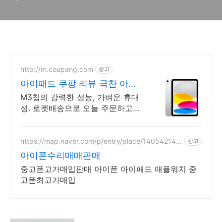
셜 앱)
http://m.coupang.com
광고
아이패드 쿠팡 리뷰 극찬 아이
패드
M3칩의 강력한 성능, 가벼운 휴대
성. 로켓배송으로 오늘 주문하고
내일 받으세요! 선명한 디스플레이
와 긴 배터리. 애플펜슬로 드로잉,
필기까지 편리하게!
https://map.naver.com/p/entry/place/140542142
광고
4
아이폰수리매매판매
중고폰고가매입판매 아이폰 아이패드 애플워치 중
고폰최고가매입