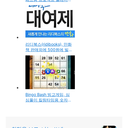
앱 할인이벤트(Gantt
Chart 지원)
리디북스(ridibooks), 만화
책 판매외에 500원에 빌
려보는 전자책(ebook) 만
화 대여제 서비스 오픈(안
드로이드, 아이폰, 아이패
드)
Bingo Bash 빙고게임, 심
심풀이 킬링타임용 숫자맞
추기 Game (페이스북, 아
이폰, 아이패드용 앱)