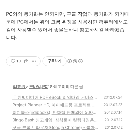
PC와의 동기화는 안되지만, 구글 작업과 동기화가 되기때
문에 PC에서는 위의 크롬 위젯을 사용하면 컴퓨터에서도
같이 사용할수 있어서 좋을듯하니 참고하시길 바라겠습
니다.
10
구독하기
'
리뷰 iN
>
모바일, PC
' 카테고리의 다른 글
IT 한빛미디어 PDF eBook 리얼타임 서비스
2012.07.24
홈페이지 오픈, DRM 저작권이 없는 free 전자
Project Planner HD, 아이패드용 프로젝트 플
2012.07.23
도서
래너 앱 할인이벤트(Gantt Chart 지원)
(0)
리디북스(ridibooks), 만화책 판매외에 500원
(0)
2012.07.14
에 빌려보는 전자책(ebook) 만화 대여제 서비
Bingo Bash 빙고게임, 심심풀이 킬링타임용
2012.07.12
스 오픈(안드로이드, 아이폰, 아이패드)
숫자맞추기 Game (페이스북, 아이폰, 아이패
(0)
구글 크롬 브라우저(Google Chrome) - 북마
2012.07.12
드용 앱)
크, 비밀번호 등 동기화 기능 설정, 사용방법
(0)