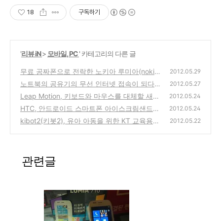
18
구독하기
'
리뷰 iN
>
모바일, PC
' 카테고리의 다른 글
무료 공짜폰으로 전락한 노키아 루미아(nokia
2012.05.29
lumia) 710 윈도우 망고폰, 잠시 사용해본 소
노트북의 공유기의 무선 인터넷 접속이 되다가
2012.05.27
감
안되다가 하는 경우의 채널설정 변경을 통한
(0)
Leap Motion, 키보드와 마우스를 대체할 새로
2012.05.24
해결방법
운 동작인식 입력장치 립모션의 출연!
(8)
HTC, 안드로이드 스마트폰 아이스크림샌드위
(0)
2012.05.24
치 4.0 업데이트 일정 공개과 KT의 일정은?
kibot2(키봇2), 유아 아동을 위한 KT 교육용
2012.05.22
스마트 로보트 제품 vs 아이패드 테블릿
(2)
(2)
관련글