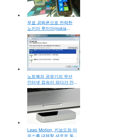
무료 공짜폰으로 전락한
노키아 루미아(nokia
lumia) 710 윈도우 망고폰,
잠시 사용해본 소감
노트북의 공유기의 무선
인터넷 접속이 되다가 안
되다가 하는 경우의 채널
설정 변경을 통한 해결방
법
Leap Motion, 키보드와 마
우스를 대체할 새로운 동