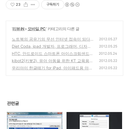
23
구독하기
'
리뷰 iN
>
모바일, PC
' 카테고리의 다른 글
노트북의 공유기의 무선 인터넷 접속이 되다가
2012.05.27
안되다가 하는 경우의 채널설정 변경을 통한
Diet Coda, ipad 개발자, 프로그래머, 디자이
2012.05.25
해결방법
너용 웹에디터 추천 프로그램 아이패드앱
(8)
HTC, 안드로이드 스마트폰 아이스크림샌드위
(0)
2012.05.24
치 4.0 업데이트 일정 공개과 KT의 일정은?
kibot2(키봇2), 유아 아동을 위한 KT 교육용
2012.05.22
스마트 로보트 제품 vs 아이패드 테블릿
(2)
우리아이 한글떼기 for iPad, 아이패드용 아동
(2)
2012.05.22
한글공부 교육 앱 리뷰 및 할인 이벤트 소식
(0)
관련글