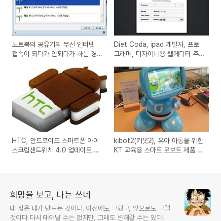
노트북의 공유기의 무선 인터넷
Diet Coda, ipad 개발자, 프로
접속이 되다가 안되다가 하는 경
그래머, 디자이너용 웹에디터 추
우의 채널설정 변경을 통한 해결
천 프로그램 아이패드앱
방법
HTC, 안드로이드 스마트폰 아이
kibot2(키봇2), 유아 아동을 위한
스크림샌드위치 4.0 업데이트 일
KT 교육용 스마트 로보트 제품 vs
정 공개과 KT의 일정은?
아이패드 테블릿
희망을 보고, 나는 쓰네
내 삶은 내가 만드는 것이다. 이전에도 그랬고, 앞으로도 그럴
것이다 다시 태어날 수는 없지만, 그래도 변해갈 수는 있다!