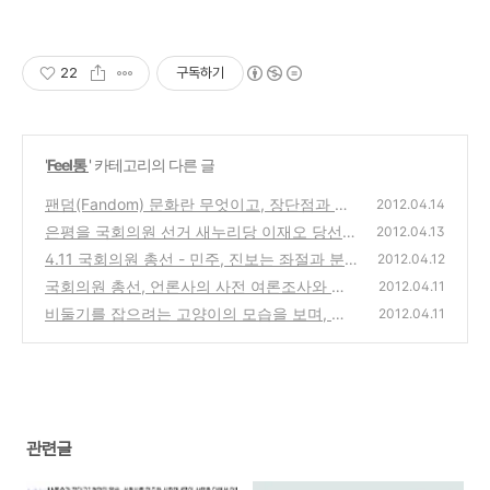
22
구독하기
'
Feel통
' 카테고리의 다른 글
팬덤(Fandom) 문화란 무엇이고, 장단점과 해
2012.04.14
결방법은 뭘까?
은평을 국회의원 선거 새누리당 이재오 당선과
(0)
2012.04.13
그의 공약을 4년후를 위해서 포스팅
4.11 국회의원 총선 - 민주, 진보는 좌절과 분
(15)
2012.04.12
노보다 희망과 내일을 이야기하자
국회의원 총선, 언론사의 사전 여론조사와 실
(0)
2012.04.11
제 결과가 많이 다른 이유와 대안은?
비둘기를 잡으려는 고양이의 모습을 보며, 삶
(0)
2012.04.11
의 자세와 태도를 생각해 보다
(1)
관련글