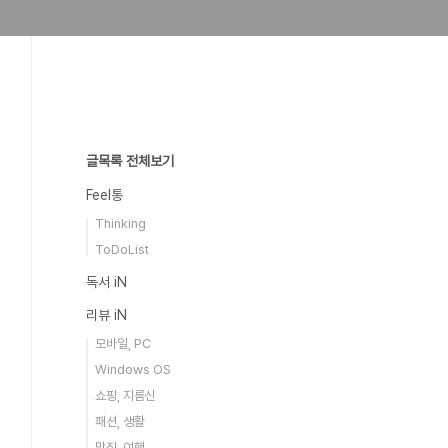
글목록 전체보기
Feel통
Thinking
ToDoList
독서 iN
리뷰 iN
모바일, PC
Windows OS
쇼핑, 지름신
패션, 생활
맛집, 여행