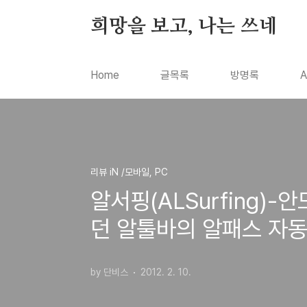
본문 바로가기
희망을 보고, 나는 쓰네
Home
글목록
방명록
A
리뷰 iN /모바일, PC
알서핑(ALSurfing)
던 알툴바의 알패스 자동
by 단비스
2012. 2. 10.