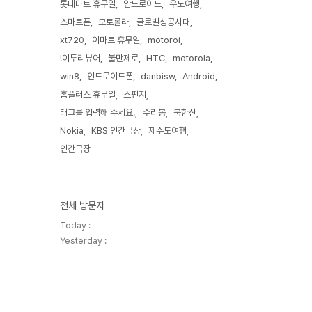
롯데마트 휴무일
안드로이드
우도여행
스마트폰
모토롤라
글로벌성공시대
xt720
이마트 휴무일
motoroi
!이투리뷰어
불만제로
HTC
motorola
win8
안드로이드폰
danbisw
Android
홈플러스 휴무일
스펀지
태그를 입력해 주세요.
수리봉
북한산
Nokia
KBS 인간극장
제주도여행
인간극장
전체 방문자
Today :
Yesterday :