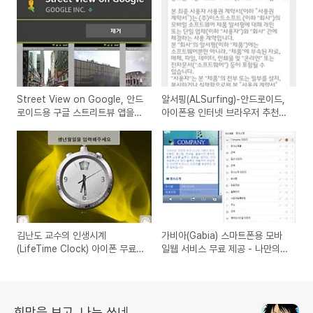
Street View on Google, 안드
알서핑(ALSurfing)-안드로이드,
로이드용 구글 스트리트뷰 앱을
아이폰용 인터넷 브라우저 추천앱
설치해서 구글지도에서 거리의 사
(PC에서 사용하던 알툴바의 알패
진을 보는 방법
스 자동로그인, 북마크 사용가능)
김난도 교수의 인생시계
가비아(Gabia) 스마트폰용 모바
(LifeTime Clock) 아이폰 무료
일웹 서비스 무료 제공 - 나만의
앱, 당신의 인생은 지금 몇시입니
모바일 홈페이지를 만들어봐요!
까?
희망을 보고, 나는 쓰네