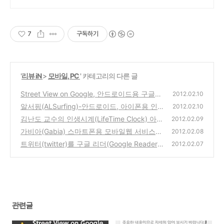
7
구독하기
'
리뷰 iN
>
모바일, PC
' 카테고리의 다른 글
Street View on Google, 안드로이드용 구글
2012.02.10
스트리트뷰 앱을 설치해서 구글지도에서 거리
알서핑(ALSurfing)-안드로이드, 아이폰용 인
2012.02.10
의 사진을 보는 방법
터넷 브라우저 추천앱(PC에서 사용하던 알툴
(0)
김난도 교수의 인생시계(LifeTime Clock) 아이
2012.02.09
바의 알패스 자동로그인, 북마크 사용가능)
폰 무료앱, 당신의 인생은 지금 몇시입니까?
(1)
가비아(Gabia) 스마트폰용 모바일웹 서비스
2012.02.08
무료 제공 - 나만의 모바일 홈페이지를 만들어
(2)
트위터(twitter)를 구글 리더(Google Reader)
2012.02.07
봐요!
RSS로 구독하는 방법
(0)
(0)
관련글