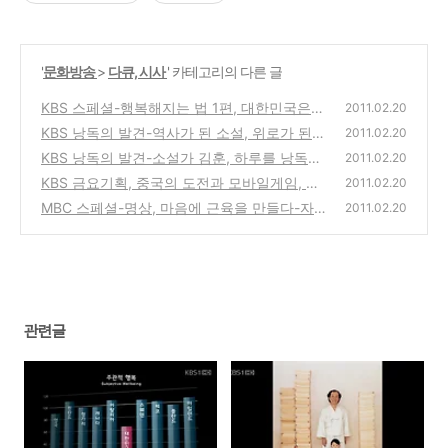
'
문화방송
>
다큐, 시사
' 카테고리의 다른 글
KBS 스페셜-행복해지는 법 1편, 대한민국은
2011.02.20
행복한가? 다큐 방송
KBS 낭독의 발견-역사가 된 소설, 위로가 된
(0)
2011.02.20
노래-소설가 조정래 & 소리꾼 장사익
KBS 낭독의 발견-소설가 김훈, 하루를 낭독한
(0)
2011.02.20
다-자신에 대한 엄격함!
KBS 금요기획, 중국의 도전과 모바일게임, 한
(0)
2011.02.20
국 게임은 끝나지 않았다
MBC 스페셜-명상, 마음에 근육을 만들다-자
(0)
2011.02.20
신을 돌아보는것의 중요성
(0)
관련글