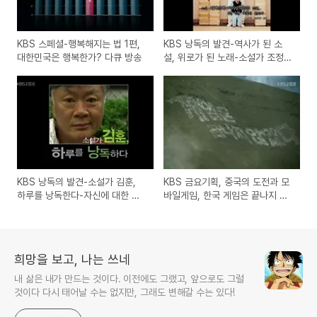
KBS 스페셜-행복해지는 법 1편,
KBS 낭독의 발견-역사가 된 소
대한민국은 행복한가? 다큐 방송
설, 위로가 된 노래-소설가 조정래
& 소리꾼 장사익
KBS 낭독의 발견-소설가 김훈,
KBS 금요기획, 중국의 도전과 모
하루를 낭독한다-자신에 대한 엄
바일게임, 한국 게임은 끝나지 않
격함!
았다
희망을 보고, 나는 쓰네
내 삶은 내가 만드는 것이다. 이전에도 그랬고, 앞으로도 그럴
것이다 다시 태어날 수는 없지만, 그래도 변해갈 수는 있다!