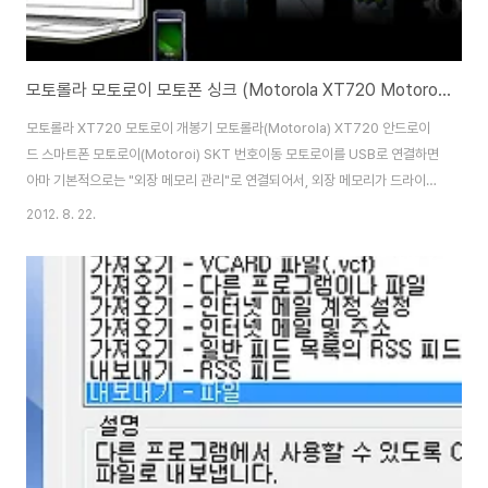
모토롤라 모토로이 모토폰 싱크 (Motorola XT720 Motoroi Phone Sync) 설정방법
모토롤라 XT720 모토로이 개봉기 모토롤라(Motorola) XT720 안드로이
드 스마트폰 모토로이(Motoroi) SKT 번호이동 모토로이를 USB로 연결하면
아마 기본적으로는 "외장 메모리 관리"로 연결되어서, 외장 메모리가 드라이브
라 잡히네요... 처음에 외장메모리에 많은 자료를 넣을 경우는 외장 메모리로 사
2012. 8. 22.
용을 해서 넣으면 되지만, 이후에는 모토토라 휴대전화 도구, 윈도우 미디어 동
기화로 접속을 하면 됩니다. 접속을 하는 방법은 홈화면에서 메뉴를 누르고, 알
림에 들어가서 usb연결을 클릭해서 바꾸면 됩니다. (이후에는 자동으로 최후
에 접속한것으로 연결되며, 바꾸려면 다시 알림에 들어가서 바꾸면 됨) 모토로
라 휴대전화 도구로 접속을 하면 http://192.168.16.2:8080/login/in..