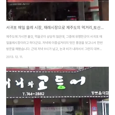
서귀포 매일 올레 시장, 재래시장으로 제주도의 먹거리,토산물을 저렴하게 구입할수 있는곳과 제주전통시장 쇼핑몰
제주도에 가시면 볼것, 먹을곳이 상당히 많은데, 그중에 유명한곳이 서귀포 매
일올레시장이라고 하더군요. 저녁에 이중섭거리의 멋진 풍경을 보고나서 한번
방문을 해봤습니다. 근데 저녁 9시가 넘고, 눈과 비가 내려서서 그런지 대부분
의 상가가 문을 닫았더군요...-_-;; 몇 군데가 열기는 했지만, 결국에는 잠깐 보
2013. 12. 11.
다가 철수하고, 다음날 오전에 시간이 되면 다시 들려보기로... 숙소는 인근의
제주오션팰리스호텔(ocean palace)여서 도보로 10분도 안걸리는 위치에
있습니다. 마침 다음날에도 서귀포에서 머물게 되어서 천지연폭포, 새연교, 새
섬 트레킹을 잠깐 다녀와서는 다시 방문을 했습니다. 서귀포 잠수함, 바다속에
들어가서 물고기와 산호등을 볼수 있는 제주도 여행시 꼭 한번 들려볼만한 추
천 명소 서귀포잠수함..