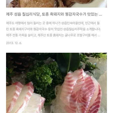
제주 성읍 칠십리식당, 토종 흑돼지와 꿩감자국수가 맛있는 성읍칠십리주막 방문기(가격, 메뉴 정보)
제주도 여행에서 많이 들리는 곳 중에 하나가 성읍민속마을인데, 인근에서 들
린 토종 흑돼지구이와 꿩감자국수 등의 맛집인 성읍칠십리주막을 소개합니다.
제주 전통 가옥을 살리고, 제주산 토종 흙돼지는 귤나무로 초벌구이를 해서 나
오고, 꿩으로 국물을 우려내서 감자전분으로 만든 따뜻한 국수가 아주 괜찮았
2013. 12. 6.
던 집으로, 인근에 들리신다면 한번 들려서 배를 든든하게 채우고, 좋은 구경을
다시 떠날 맛집이 아닐까 싶습니다. 성읍칠십리식당이라고 하기도 하고, 홈페
이지에서는 성읍칠십리주막이라고 하기도 하는데, 이 집의 분위기상 주막이 더
어울리기는 하네요~성읍칠십리식당 홈페이지 - http://성읍민속마을.한국전
화번호 064-787-0911 주소 제주특별자치도 서귀포시 표선면 성읍리 580
주차가능 귤나무로 초벌구이를 하는 ..