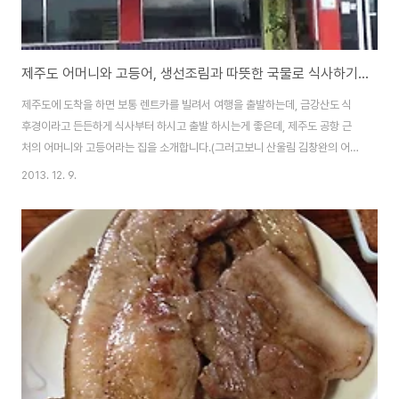
제주도 어머니와 고등어, 생선조림과 따뜻한 국물로 식사하기에 좋은 제주공항근처 맛집 방문기
제주도에 도착을 하면 보통 렌트카를 빌려서 여행을 출발하는데, 금강산도 식
후경이라고 든든하게 식사부터 하시고 출발 하시는게 좋은데, 제주도 공항 근
처의 어머니와 고등어라는 집을 소개합니다.(그러고보니 산울림 김창완의 어머
니와 고등어라는 노래가 생각나네요) 저희 일행도 식사를 뭔가를 해야 하는데
2013. 12. 9.
하면서 해변 도로를 달리다가 바다 전망이 좋은곳에 식당이 있어서 방문을 했
는데, 갈치조림, 고등어조림, 전복뚝배기, 고등어구이, 갈치국, 보말국 등을 골
고루 시켜서 먹어봤는데, 음식에 사용되는 해산물이 모두 제주산이라고 하던
데, 드디어 제주에 왔다는게 실감이 나더군요...^^ 전화번호 : 064-744-
2882 주소 제주특별자치도 제주시 용담3동 2576-3 제주도 올레길 17코스
구간중의 있는 집으로 해안도로에 ..