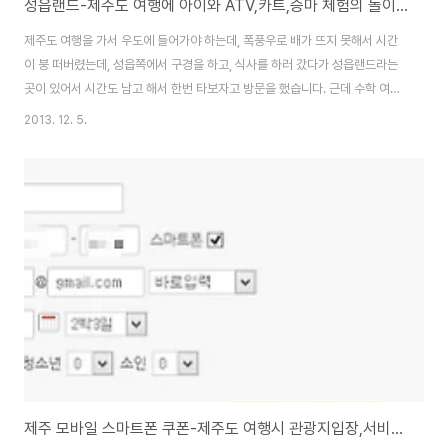
성읍랜드-제주도 여행에 아이와 ATV,카트,승마 체험의 놀이시설 가격 정보와 할인쿠폰
제주도 여행을 가서 우도에 들어가야 하는데, 폭풍우로 배가 뜨지 못해서 시간
이 붕 떠버렸는데, 성읍쪽에서 구경을 하고, 식사를 하러 갔다가 성읍랜드라는
곳이 있어서 시간도 남고 해서 한번 타보자고 방문을 했습니다. 근데 수학 여행
을 온 중고등학교 단체 관광객들이 많아서 2-3시간을 기다려야 한다고 하더군
2013. 12. 5.
요...-_-;; 결국에는 타보지도 못하고, 구경만 하다가 왔는데, 다음에 오면 한번
들려볼까하고 구경고 하고, 정보도 찾아봤습니다. 성읍 승마장(064-787-
2324), 성읍 ATV(064-787-7324), 성읍 뿡뿡카트(064-787-5324)
세개의 시설이 SungEup Land라고 하네요~성읍랜드 홈페이지 -
http://www.kart-horse.com/ 성읍민속마을 부근에 위치하고 있는곳으로..
제주 모바일 스마트폰 쿠폰-제주도 여행시 관광지입장,서비스사용을 후불제로 결제,할인받는 방법의 서비스