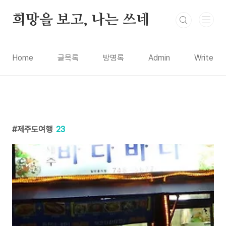
본문 바로가기
희망을 보고, 나는 쓰네
Home
글목록
방명록
Admin
Write
제주도여행
23