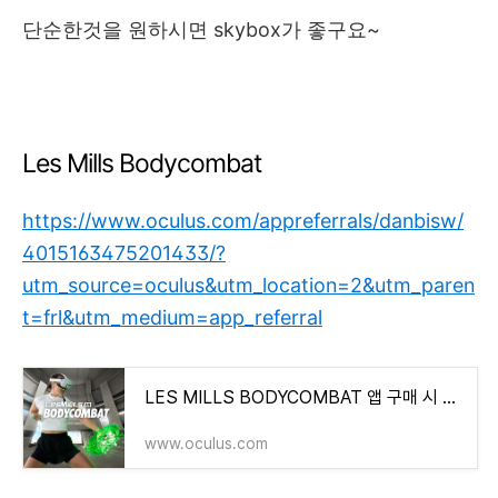
단순한것을 원하시면 skybox가 좋구요~
Les Mills Bodycombat
https://www.oculus.com/appreferrals/danbisw/
4015163475201433/?
utm_source=oculus&utm_location=2&utm_paren
t=frl&utm_medium=app_referral
LES MILLS BODYCOMBAT 앱 구매 시 25% 할인 | Meta Quest
www.oculus.com