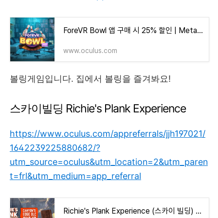
ForeVR Bowl 앱 구매 시 25% 할인 | Meta Quest
www.oculus.com
볼링게임입니다. 집에서 볼링을 즐겨봐요!
스카이빌딩 Richie's Plank Experience
https://www.oculus.com/appreferrals/jjh197021/
1642239225880682/?
utm_source=oculus&utm_location=2&utm_paren
t=frl&utm_medium=app_referral
Richie's Plank Experience (스카이 빌딩) 앱 구매 시 25% 할인 | Meta Quest