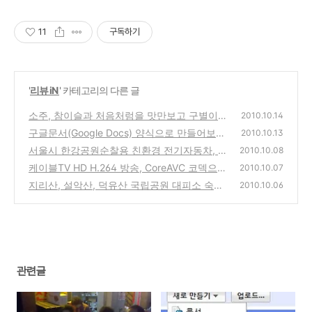
11
구독하기
'
리뷰 iN
' 카테고리의 다른 글
소주, 참이슬과 처음처럼을 맛만보고 구별이
2010.10.14
가능할까?
구글문서(Google Docs) 양식으로 만들어보는
(4)
2010.10.13
입력폼으로 설문조사하는 방법
서울시 한강공원순찰용 친환경 전기자동차, C
(6)
2010.10.08
T&T의 City EV e-Zone
케이블TV HD H.264 방송, CoreAVC 코덱으로
(2)
2010.10.07
설치,설정해 고화질로 시청하는 방법
지리산, 설악산, 덕유산 국립공원 대피소 숙박
(6)
2010.10.06
을 위해서 인터넷에서 예약하는 방법
(0)
관련글