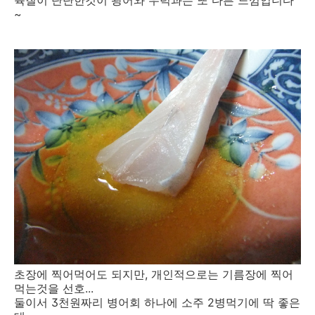
~
초장에 찍어먹어도 되지만, 개인적으로는 기름장에 찍어
먹는것을 선호...
둘이서 3천원짜리 병어회 하나에 소주 2병먹기에 딱 좋은