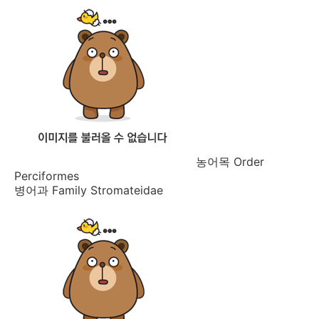
농어목 Order
Perciformes
병어과 Family Stromateidae