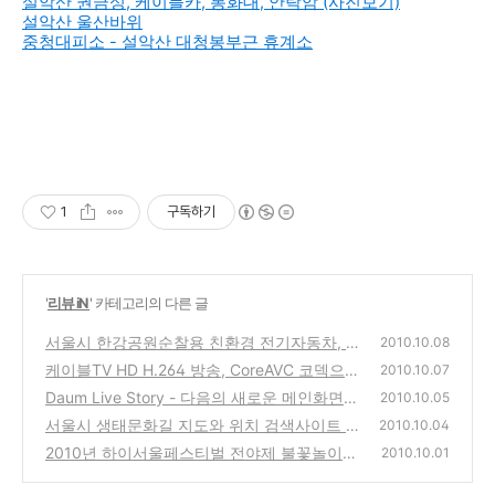
설악산 권금성, 케이블카, 봉화대, 안락암 (사진보기)
설악산 울산바위
중청대피소 - 설악산 대청봉부근 휴계소
1
구독하기
'
리뷰 iN
' 카테고리의 다른 글
서울시 한강공원순찰용 친환경 전기자동차, C
2010.10.08
T&T의 City EV e-Zone
케이블TV HD H.264 방송, CoreAVC 코덱으로
(2)
2010.10.07
설치,설정해 고화질로 시청하는 방법
Daum Live Story - 다음의 새로운 메인화면
(6)
2010.10.05
서비스
서울시 생태문화길 지도와 위치 검색사이트 안
(2)
2010.10.04
내
2010년 하이서울페스티벌 전야제 불꽃놀이
(0)
2010.10.01
동영상
(15)