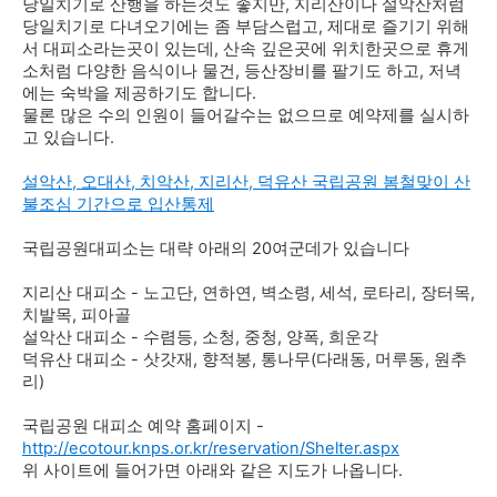
당일치기로 산행을 하는것도 좋지만, 지리산이나 설악산처럼
당일치기로 다녀오기에는 좀 부담스럽고, 제대로 즐기기 위해
서 대피소라는곳이 있는데, 산속 깊은곳에 위치한곳으로 휴게
소처럼 다양한 음식이나 물건, 등산장비를 팔기도 하고, 저녁
에는 숙박을 제공하기도 합니다.
물론 많은 수의 인원이 들어갈수는 없으므로 예약제를 실시하
고 있습니다.
설악산, 오대산, 치악산, 지리산, 덕유산 국립공원 봄철맞이 산
불조심 기간으로 입산통제
국립공원대피소는 대략 아래의 20여군데가 있습니다
지리산 대피소 - 노고단, 연하연, 벽소령, 세석, 로타리, 장터목,
치발목, 피아골
설악산 대피소 - 수렴등, 소청, 중청, 양폭, 희운각
덕유산 대피소 - 삿갓재, 향적봉, 통나무(다래동, 머루동, 원추
리)
국립공원 대피소 예약 홈페이지 -
http://ecotour.knps.or.kr/reservation/Shelter.aspx
위 사이트에 들어가면 아래와 같은 지도가 나옵니다.