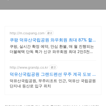
http://m.coupang.com
광고
쿠팡 덕유산국립공원 와우회원 최대 87% 할
인
쿠팡, 실시간 확정 예약, 안심 환불, 매 월 진행되는
더블혜택 단독 특가 신규 와우회원 최대 2만3천원
쿠폰팩+5% 추가적립 혜택! 여행도 이제 쿠팡에서!
http://www.grandp.co.kr
광고
덕유산국립공원 그랜드펜션 무주 계곡 도보 1
분거리
덕유산국립공원, 무주리조트 인근, 덕유산 국립공원
단지내 등산로 입구 위치