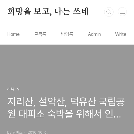
본문 바로가기
희망을 보고, 나는 쓰네
Home
글목록
방명록
Admin
Write
리뷰 iN
지리산, 설악산, 덕유산 국립공
원 대피소 숙박을 위해서 인터
넷에서 예약하는 방법
by 단비스
2010. 10. 6.