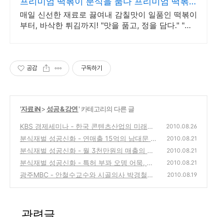
프리미엄 떡볶이 분식을 품다 프리미엄 떡볶
이 분식을 품다
매일 신선한 재료로 끓여내 감칠맛이 일품인 떡볶이
부터, 바삭한 튀김까지! "맛을 품고, 정을 담다." "분
식의 기준을 품다." "한입의 행복을 품다."
공감
구독하기
'
자료 iN
>
성공 & 강연
' 카테고리의 다른 글
KBS 경제세미나 - 한국 콘텐츠산업의 미래와
2010.08.26
육성전략, 이재웅 한국콘텐츠진흥원 원장
분식재벌 성공신화 - 연매출 15억의 남대문 가
(0)
2010.08.21
메골 손왕만두, 권오기 사장
분식재벌 성공신화 - 월 3천만원의 매출의 수
(0)
2010.08.21
제튀김 미미네, 정은아 사장
분식재벌 성공신화 - 특허 부꽈 오뎅 어묵, 일
(0)
2010.08.21
산 아하 떡볶이의 김성식 사장
광주MBC - 안철수교수와 시골의사 박경철의
(0)
2010.08.19
리더십 특집대담(동영상보기)
(2)
관련글