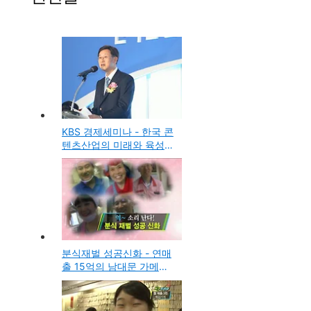
KBS 경제세미나 - 한국 콘
텐츠산업의 미래와 육성전
략, 이재웅 한국콘텐츠진
흥원 원장
분식재벌 성공신화 - 연매
출 15억의 남대문 가메골
손왕만두, 권오기 사장