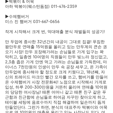
▶떡볶이 & 어묵
아하 떡볶이(웨스턴돔점) 011-476-2359
▶수제햄버거
미스 진 햄버거 031-667-0656
작게 시작해서 크게 번, 억대매출 분식 재벌들의 성공기!
만 두업에 종사한 32년간의 내공이 그대로 집결! 푸짐한
왕만두로 연매출 15억원을 올리고 있는 만두계의 큰손 권
오기 사장! 만두 포장해가려는 손님들로 가게 입구는 꽉
막히고, 일층엔 10여명의 직원들이 만두 빚느라 정신없고,
2,3층 좁은 가게 안엔 먹고 가려는 손님들로 가득한데, 마
이너스 7천만원의 인생이 만두 속 공장 세우고, 온 가족이
만두업에 종사해야 할 정도로 크게 키웠다고, 18년째, 자
신의 트레이드 마크인 빨간 모자를 쓰고, 햄버거를 만들어
온 수제햄버거 사장 전문화씨! 노점으로 시작해서 가게로
입성, 하루 200-300만원을 거뜬히 올리며 연매출 10억원
의 당당한 여사장님! 때론 어머니 같고 때론 친구 같은 푸
근함과 친근함에 손님들로 하여금 자꾸만 찾아오게 하고,
테이블 세팅에 음료수까지 직접 해결하며 일손까지 돕게
만들었단다. 그런가 하면, 분식의 대표주자 떡볶이와 어묵
으로 연 10억원의 매출을 올리고 있는 사장님도 있다. 여