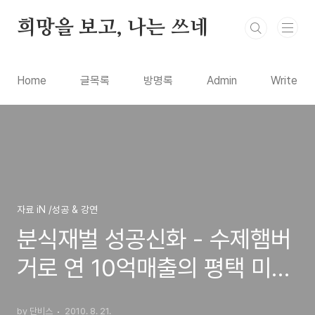
본문 바로가기
희망을 보고, 나는 쓰네
Home
글목록
방명록
Admin
Write
자료 iN /성공 & 강연
분식재벌 성공신화 - 수제햄버
거로 연 10억매출의 평택 미스
진 햄버거, 전문화 사장
by 단비스
2010. 8. 21.