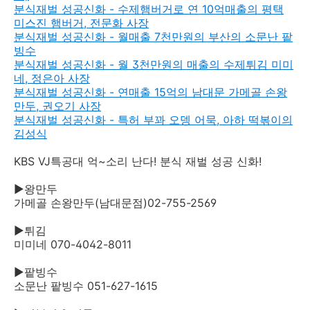
분식재벌 성공신화 - 수제햄버거로 연 10억매출의 평택
미스진 햄버거, 전문화 사장
분식재벌 성공신화 - 월매출 7천만원의 부산의 소문난 팥
빙수
분식재벌 성공신화 - 월 3천만원의 매출의 수제튀김 미미
네, 정은아 사장
분식재벌 성공신화 - 연매출 15억의 남대문 가메골 손왕
만두, 권오기 사장
분식재벌 성공신화 - 특허 부꽈 오뎅 어묵, 아하 떡볶이의
김성식
KBS VJ특공대 억~소리 난다! 분식 재벌 성공 신화!
▶왕만두
가메골 손왕만두(남대문점)02-755-2569
▶튀김
미미네 070-4042-8011
▶팥빙수
소문난 팥빙수 051-627-1615