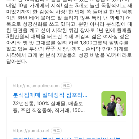
대앞 10평 가게에서 시작! 점포 3개로 늘린 독창적이고 재
미있기까지 한 김성식 사장! 한 입에 쏙 들어갈 한 입 떡볶
이와 한번 베어 물어도 잘 풀리지 않은 특허 낸 꽈배기 어
묵으로 성공신화를 쓰고 있다고, 뿐만 아니라 분식집에 대
한 편견을 깨고 싶어 시작한 튀김 장사로 1년 만에 월매출
3천만원의 대박을 터뜨린 수제 튀김의 젊은 여사장 정은
아씨와 옛 맛 그대로를 살려 하루 1,800그릇의 팥빙수를
팔고 있는 부산의 母子 사장님까지...손바닥 만한 가게로
시작해서 크게 번 분식 재벌들의 성공 비법을 VJ카메라로
담아본다.
http://m.jumpoline.com
광고
분식점매매 절대정직 점포라인
빠른 직거래 & 안전중개거래
32년전통, 100% 실매물, 매출보
증, 주인 직접통화, 직거래, 150명
에이전트
https://pumda.net
광고