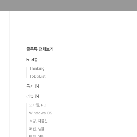
글목록 전체보기
Feel통
Thinking
ToDoList
독서 iN
리뷰 iN
모바일, PC
Windows OS
쇼핑, 지름신
패션, 생활
맛집, 여행