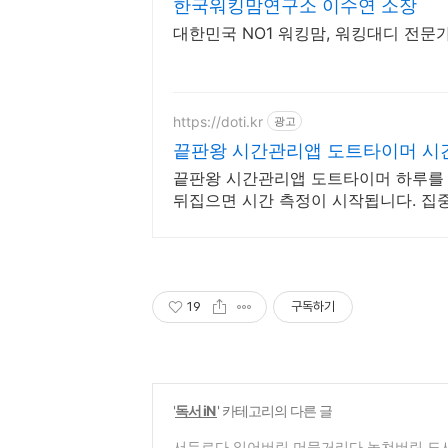
한국워킹맘연구소 이수연 소장
대한민국 NO1 워킹맘, 워킹대디 전문가
https://doti.kr
광고
끝판왕 시간관리앱 도트타이머 시간
끝판왕 시간관리앱 도트타이머 하루를
뒤집으면 시간 측정이 시작됩니다. 집중
19
구독하기
'
독서 iN
' 카테고리의 다른 글
서두르다 잃어버린 머뭇거리다 놓쳐버린 도서 