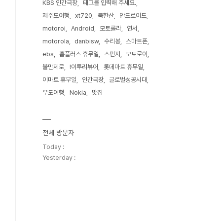
KBS 인간극장
태그를 입력해 주세요.
제주도여행
xt720
북한산
안드로이드
motoroi
Android
모토롤라
연서
motorola
danbisw
수리봉
스마트폰
ebs
홈플러스 휴무일
스펀지
모토로이
불만제로
!이투리뷰어
롯데마트 휴무일
이마트 휴무일
인간극장
글로벌성공시대
우도여행
Nokia
맛집
전체 방문자
Today :
Yesterday :