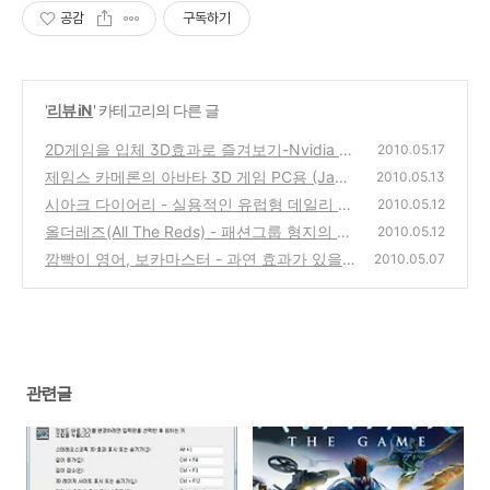
공감
구독하기
'
리뷰 iN
' 카테고리의 다른 글
2D게임을 입체 3D효과로 즐겨보기-Nvidia 스
2010.05.17
테레오스코픽 3D 설치 사용 방법
제임스 카메론의 아바타 3D 게임 PC용 (Jame
(26)
2010.05.13
s Camerons Avatar The Game)
시아크 다이어리 - 실용적인 유럽형 데일리 Ci
(12)
2010.05.12
ak Diary 사용기
올더레즈(All The Reds) - 패션그룹 형지의 멋
(0)
2010.05.12
진 월드컵 응원 티셔츠
깜빡이 영어, 보카마스터 - 과연 효과가 있을
(0)
2010.05.07
까?
(2)
관련글