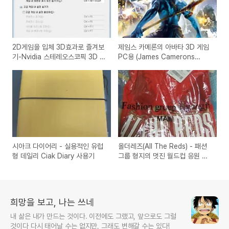
2D게임을 입체 3D효과로 즐겨보
제임스 카메론의 아바타 3D 게임
기-Nvidia 스테레오스코픽 3D 설
PC용 (James Camerons
치 사용 방법
Avatar The Game)
시아크 다이어리 - 실용적인 유럽
올더레즈(All The Reds) - 패션
형 데일리 Ciak Diary 사용기
그룹 형지의 멋진 월드컵 응원 티
셔츠
희망을 보고, 나는 쓰네
내 삶은 내가 만드는 것이다. 이전에도 그랬고, 앞으로도 그럴
것이다 다시 태어날 수는 없지만, 그래도 변해갈 수는 있다!