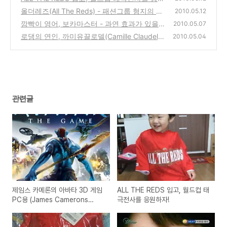
하자!
올더레즈(All The Reds) - 패션그룹 형지의 멋
(0)
2010.05.12
진 월드컵 응원 티셔츠
깜빡이 영어, 보카마스터 - 과연 효과가 있을
(0)
2010.05.07
까?
로댕의 연인, 까미유끌로델(Camille Claudel) -
(2)
2010.05.04
회복
(2)
관련글
제임스 카메론의 아바타 3D 게임
ALL THE REDS 입고, 월드컵 태
PC용 (James Camerons
극전사를 응원하자!
Avatar The Game)