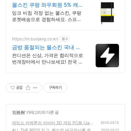
몰스킨 쿠팡 와우회원 5% 캐시
적립
잉크 비침 걱정 없는 몰스킨, 쿠팡
로켓배송으로 경험하세요. 스프링
180도 펼쳐지는 일반노트, 와우회
원 무료배송으로 편리하게.
https://m.bunjang.co.kr/
광고
금방 품절되는 몰스킨 국내 최
대 브랜드 중고거래
컨디션은 신상, 가격은 합리적으로
번개장터에서 만나보세요! 전국 각
지에서 올라오는 전국구 최다 상품
매일 10만 개 이상의 신규 상품 업
로드
공감
구독하기
'
리뷰 iN
' 카테고리의 다른 글
제임스 카메론의 아바타 3D 게임 PC용 (Jame
2010.05.13
s Camerons Avatar The Game)
ALL THE REDS 입고, 월드컵 태극전사를 응원
(12)
2010.05.12