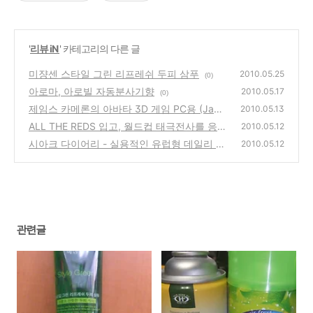
'
리뷰 iN
' 카테고리의 다른 글
미쟝센 스타일 그린 리프레쉬 두피 삼푸
2010.05.25
(0)
아로마, 아로빌 자동분사기향
2010.05.17
(0)
제임스 카메론의 아바타 3D 게임 PC용 (Jame
2010.05.13
s Camerons Avatar The Game)
ALL THE REDS 입고, 월드컵 태극전사를 응원
(12)
2010.05.12
하자!
시아크 다이어리 - 실용적인 유럽형 데일리 Ci
(0)
2010.05.12
ak Diary 사용기
(0)
관련글