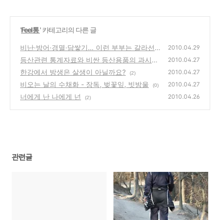
'
Feel통
' 카테고리의 다른 글
비난·방어·경멸·담쌓기… 이런 부부는 갈라선
2010.04.29
다
등산관련 통계자료와 비싼 등산용품의 과시욕
(0)
2010.04.27
구에 대한 생각
한강에서 방생은 살생이 아닐까요?
(0)
2010.04.27
(2)
비오는 날의 수채화 - 장독, 벚꽃잎, 빗방울
2010.04.27
(0)
너에게 난 나에게 넌
2010.04.26
(2)
관련글