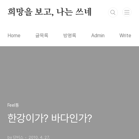
본문 바로가기
희망을 보고, 나는 쓰네
Home
글목록
방명록
Admin
Write
Feel통
한강이가? 바다인가?
by 단비스
2010. 4. 27.