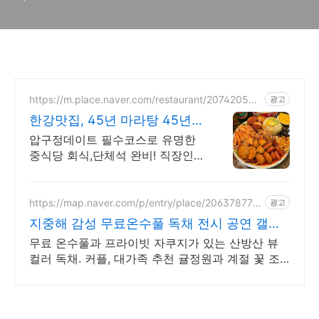
https://m.place.naver.com/restaurant/207420536
광고
9
한강맛집, 45년 마라탕 45년
마라탕 외길
압구정데이트 필수코스로 유명한
중식당 회식,단체석 완비! 직장인
들의 성지
https://map.naver.com/p/entry/place/206378770
광고
8
지중해 감성 무료온수풀 독채 전시 공연 갤러
리 문화공간
무료 온수풀과 프라이빗 자쿠지가 있는 산방산 뷰
컬러 독채. 커플, 대가족 추천 귤정원과 계절 꽃 조
경 산책, 호텔급 침구로 푹 쉬는 제주 감성 빌리지
독채.