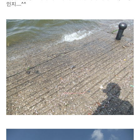
인지....^^