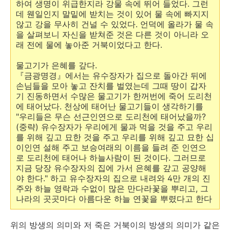
하여 생명이 위급한지라 강물 속에 뛰어 들었다. 그런
데 웬일인지 말밑에 받치는 것이 있어 물 속에 빠지지
않고 강을 무사히 건널 수 있었다. 언덕에 올라가 물 속
을 살펴보니 자신을 받쳐준 것은 다른 것이 아니라 오
래 전에 물에 놓아준 거북이었다고 한다.
물고기가 은혜를 갚다.
『금광명경』에서는 유수장자가 집으로 돌아간 뒤에
손님들을 모아 놓고 잔치를 벌였는데 그때 땅이 갑자
기 진동하면서 수많은 물고기가 한꺼번에 죽어 도리천
에 태어났다. 천상에 태어난 물고기들이 생각하기를
"우리들은 무슨 선근인연으로 도리천에 태어났을까?
(중략) 유수장자가 우리에게 물과 먹을 것을 주고 우리
를 위해 깊고 묘한 것을 주고 우리를 위해 깊고 묘한 십
이인연 설해 주고 보승여래의 이름을 들려 준 인연으
로 도리천에 태어나 하늘사람이 된 것이다. 그러므로
지금 당장 유수장자의 집에 가서 은혜를 갚고 공양해
야 한다." 하고 유수장자의 집으로 내려와 4만 개의 진
주와 하늘 영락과 수없이 많은 만다라꽃을 뿌리고, 그
나라의 곳곳마다 아름다운 하늘 연꽃을 뿌렸다고 한다
위의 방생의 의미와 저 죽은 거북이의 방생의 의미가 같은