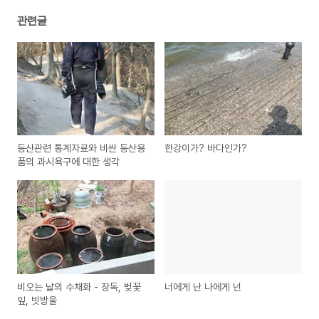
관련글
등산관련 통계자료와 비싼 등산용
한강이가? 바다인가?
품의 과시욕구에 대한 생각
비오는 날의 수채화 - 장독, 벚꽃
너에게 난 나에게 넌
잎, 빗방울