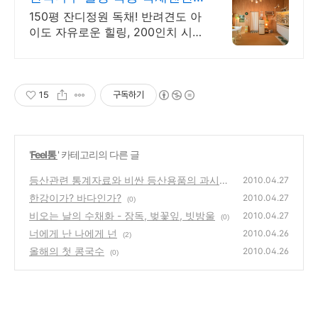
골프여행 최적! 곽지해변근처
150평 잔디정원 독채! 반려견도 아
이도 자유로운 힐링, 200인치 시네
마,불멍 애월 납읍리 돌담길 속 아
지트. 온돌방, 불멍 바베큐, 호텔침
구 갖춘 대가족 펜션
15
구독하기
'
Feel통
' 카테고리의 다른 글
등산관련 통계자료와 비싼 등산용품의 과시욕
2010.04.27
구에 대한 생각
한강이가? 바다인가?
(0)
2010.04.27
(0)
비오는 날의 수채화 - 장독, 벚꽃잎, 빗방울
2010.04.27
(0)
너에게 난 나에게 넌
2010.04.26
(2)
올해의 첫 콩국수
2010.04.26
(0)