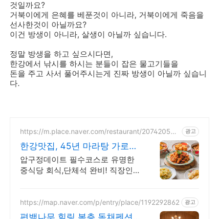
것일까요?
거북이에게 은혜를 베푼것이 아니라, 거북이에게 죽음을
선사한것이 아닐까요?
이건 방생이 아니라, 살생이 아닐까 싶습니다.
정말 방생을 하고 싶으시다면,
한강에서 낚시를 하시는 분들이 잡은 물고기들을
돈을 주고 사서 풀어주시는게 진짜 방생이 아닐까 싶습니
다.
https://m.place.naver.com/restaurant/207420536
광고
9
한강맛집, 45년 마라탕 가로수
길 웨이팅맛집
압구정데이트 필수코스로 유명한
중식당 회식,단체석 완비! 직장인
들의 성지
https://map.naver.com/p/entry/place/1192292862
광고
편백나무 힐링 복층 독채펜션