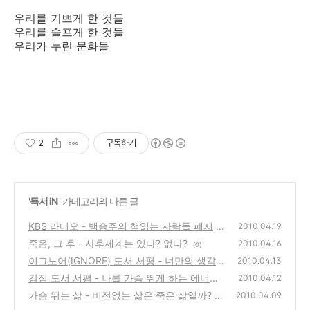
우리를 기쁘게 한 것들
우리를 슬프게 한 것들
우리가 누린 문화들
2
구독하기
'
독서 iN
' 카테고리의 다른 글
KBS 라디오 - 백승주의 책읽는 사람들 폐지
2010.04.19
죽음, 그 후 - 사후세계는 있다? 없다?
(2)
2010.04.16
(0)
이그노어(IGNORE) 도서 서평 - 너만의 생각을
2010.04.13
키워라
강점 도서 서평 - 나를 가슴 뛰게 하는 에너지
(0)
2010.04.12
가슴 뛰는 삶 - 비전없는 삶은 죽은 삶일까? 도
(0)
2010.04.09
서 서평 리뷰