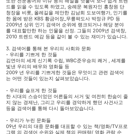
또한 전문용어와 이슈 등의 해설을 덧붙여 보다 쉽게 트렌
드를 읽을 수 있도록 하였고, 숭례문 복원자인 홍창원 단
청장을 비롯, 올레길을 제안한 김남희 도보여행가, 인기를
한 몸에 받은 KBS 황금어장_무릎팍도사 박정규 PD 등
2009년 상위 인기 검색어 순위에 랭크되거나 해당 분야
를 대표할만한 하는 인물을 선정. 그들의 2009년 검색창,
2010 트렌드 예감 등을 같이 볼 수 있는 재미가 있습니다.
3. 검색어를 통해 본 우리의 사회와 문화
- 우리를 기쁘게 한 것들
김연아의 세계 신기록 수립, WBC준우승의 쾌거 , 세계를
빛낸 우리의 배우와 영화들 등
2009 년 우리를 기쁘게한 것들은 무엇이고 관련 검색어
는 어떤 것들이 있는지 살펴보았습니다.
- 우리를 슬프게 한 것들
한 시대의 스승이었던 어른들의 서거 및 여전히 한숨이 줄
지 않는 경제난, 그리고 우리를 경악하게 했던 사건사고
등을 검색어를 통해 다시 돌아보았습니다.
- 우리가 누린 문화들
09년 우리의 대중 문화를 대표할 수 있는 책/영화/TV프로
그램 의 검색어 순위와 실제 책의 판매량/ 영화 관람 순