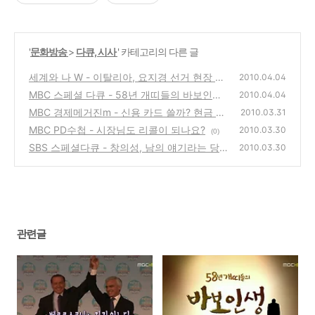
'
문화방송
>
다큐, 시사
' 카테고리의 다른 글
세계와 나 W - 이탈리아, 요지경 선거 현장 속
2010.04.04
으로, 베를루스코니는 지지 않는다
MBC 스페셜 다큐 - 58년 개띠들의 바보인생
(0)
2010.04.04
MBC 경제메거진m - 신용 카드 쓸까? 현금 쓸
(0)
2010.03.31
까?
MBC PD수첩 - 시장님도 리콜이 되나요?
(0)
2010.03.30
(0)
SBS 스페셜다큐 - 창의성, 남의 얘기라는 당신
2010.03.30
에게
(0)
관련글