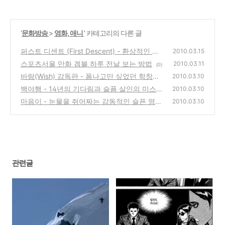
'
문화방송
>
영화, 애니
' 카테고리의 다른 글
퍼스트 디센트 (First Descent) - 환상적인 스
2010.03.15
노보더 다큐 영화
스포츠서울 만화 겜블 하루 전날 보는 방법
(0)
2010.03.11
(0)
바람(Wish) 감독판 - 폼나고만 싶었던 학창시
2010.03.10
절, 다시 돌아간다면 영화 리뷰
백야행 - 14년의 기다림과 슬픔 살인의 미스테
(0)
2010.03.10
리물 영화 리뷰
마음이 - 눈물을 쥐어짜는 감동적인 슬픈 영화
(0)
2010.03.10
리뷰
(0)
관련글