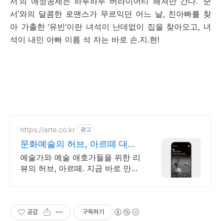
서’의 애정공세는 하루하루 버라이어티 해져만 간다. ‘준
서’와의 달콤한 로맨스가 무르익던 어느 날, 친아빠를 찾
아 가출한 ‘유빈’이란 녀석이 난데없이 집을 찾아오고, 녀
석이 내민 아빠 이름 석 자는 바로 손.지.현!
https://arte.co.kr
광고
문화예술의 허브, 아르떼 대한
민국 문화예술 플랫폼
예술가와 예술 애호가들을 위한 리
뷰의 허브, 아르떼. 지금 바로 만나
보세요 클래식과 미술, 연극과 영
화와 문학까지 누구나 칼럼니스트
가 될 수 있습니다.
공감
구독하기