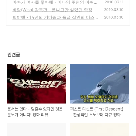
노보더 다큐 영화
아빠가 여자를 좋아해 - 이나영 주연의 아쉬움
(0)
2010.03.11
이 남는 영화 리뷰
바람(Wish) 감독판 - 폼나고만 싶었던 학창시
(0)
2010.03.10
절, 다시 돌아간다면 영화 리뷰
백야행 - 14년의 기다림과 슬픔 살인의 미스테
(0)
2010.03.10
리물 영화 리뷰
(0)
관련글
용서는 없다 - 멈출수 있다면 것은
퍼스트 디센트 (First Descent)
분노가 아니다! 영화 리뷰
- 환상적인 스노보더 다큐 영화