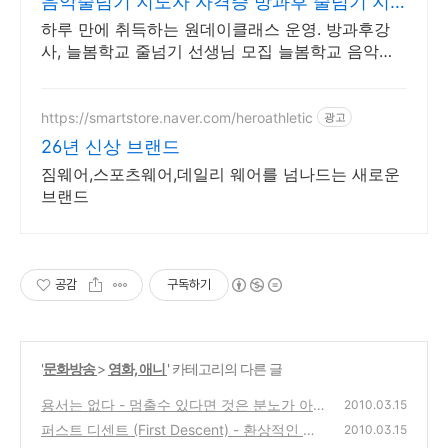
음악줄넘기 지도자 자격증 방과후 줄넘기 지
도자 양성
하루 만에 취득하는 원데이클래스 운영. 방과후강
사, 늘봄학교 줄넘기 선생님 모집 늘봄학교 음악줄
넘기 강사 자격 연수. 지도자 자격증 취득. 강사 활
동을 시작하세요
https://smartstore.naver.com/heroathletic
광고
26년 신상 브랜드
짐웨어,스포츠웨어,데일리 웨어를 넘나드는 새로운
브랜드
공감
구독하기
'
문화방송
>
영화, 애니
' 카테고리의 다른 글
용서는 없다 - 멈출수 있다면 것은 분노가 아니
2010.03.15
다! 영화 리뷰
퍼스트 디센트 (First Descent) - 환상적인 스
(0)
2010.03.15