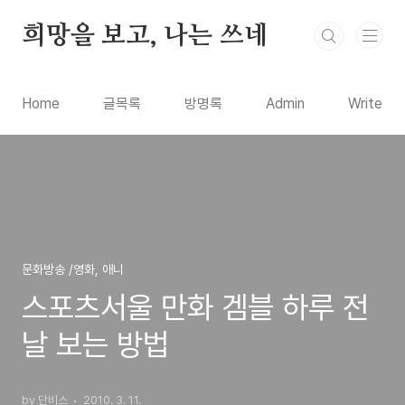
본문 바로가기
희망을 보고, 나는 쓰네
Home
글목록
방명록
Admin
Write
문화방송 /영화, 애니
스포츠서울 만화 겜블 하루 전
날 보는 방법
by 단비스
2010. 3. 11.