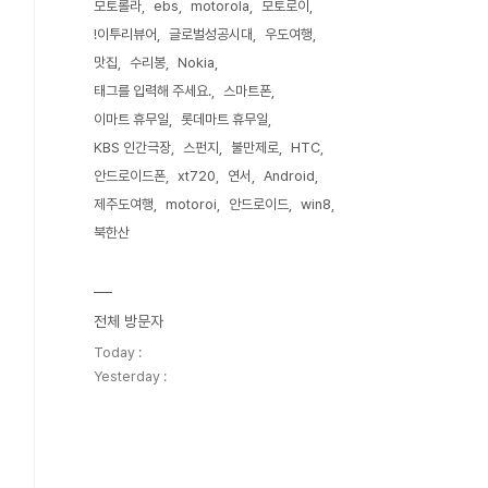
모토롤라
ebs
motorola
모토로이
!이투리뷰어
글로벌성공시대
우도여행
맛집
수리봉
Nokia
태그를 입력해 주세요.
스마트폰
이마트 휴무일
롯데마트 휴무일
KBS 인간극장
스펀지
불만제로
HTC
안드로이드폰
xt720
연서
Android
제주도여행
motoroi
안드로이드
win8
북한산
전체 방문자
Today :
Yesterday :