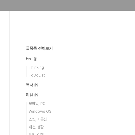
글목록 전체보기
Feel통
Thinking
ToDoList
독서 iN
리뷰 iN
모바일, PC
Windows OS
쇼핑, 지름신
패션, 생활
맛집, 여행