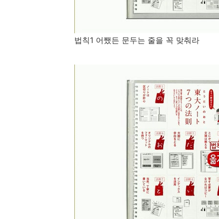
법칙1 어쨌든 문두는 줄을 꼭 맞춰라