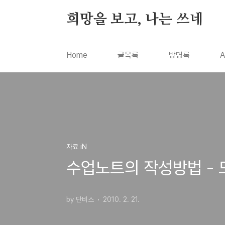
본문 바로가기
희망을 보고, 나는 쓰네
Home
글목록
방명록
A
자료 iN
수업노트의 작성방법 -
by 단비스
2010. 2. 21.