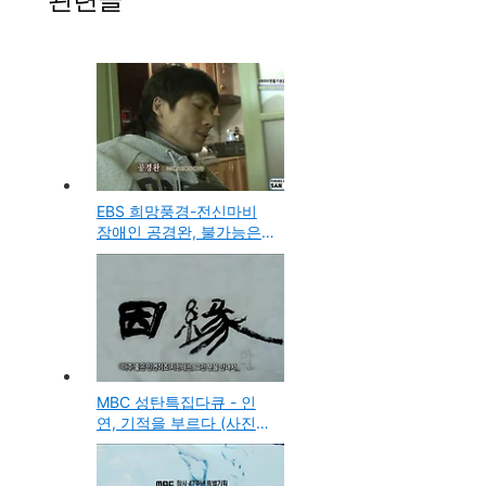
EBS 희망풍경-전신마비
장애인 공경완, 불가능은
없다
MBC 성탄특집다큐 - 인
연, 기적을 부르다 (사진보
기)