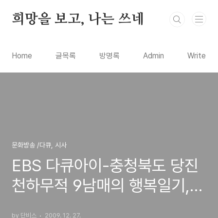
본문 바로가기
희망을 보고, 나는 쓰네
Home
글목록
방명록
Admin
Write
문화방송 /다큐, 시사
EBS 다큐아이-충청북도 당진
천하무적 9남매의 행복일기,정
신없지만 행복한 대가족의 이
by 단비스
2009. 12. 27.