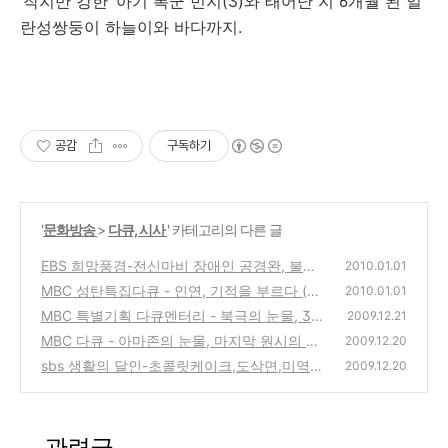
‘작지만 강한’ 아기 폭군 민지(3)와 태어난 지 6개월 된 일
란성쌍둥이 하늘이와 바다까지.
공감
구독하기
'
문화방송
>
다큐, 시사
' 카테고리의 다른 글
EBS 희망풍경-전신마비 장애인 공경완, 불가
2010.01.01
능은 없다
MBC 성탄특집다큐 - 인연, 기적을 부르다 (사
(0)
2010.01.01
진보기)
MBC 특별기획 다큐멘터리 - 북극의 눈물, 3부
(0)
2009.12.21
작 (사진보기)
MBC 다큐 - 아마존의 눈물, 마지막 원시의 땅
(0)
2009.12.20
(사진보기)
sbs 생활의 달인-초콜릿케이크,도삭면,미역고
(0)
2009.12.20
무줄,모듬전의 달인
(0)
관련글