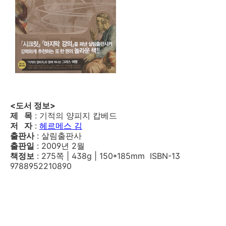
<도서 정보>
제 목
: 기적의 양피지 캅베드
저 자
:
헤르메스 김
출판사
: 살림출판사
출판일
: 2009년 2월
책정보
: 275쪽 | 438g | 150*185mm ISBN-13
9788952210890