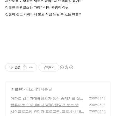
제주도를 여행하는 새로운 방법!! 제주 올레길 걷기!!
정해진 관광코스만 따라다니던 관광이 아닌
천천히 걷고 가까이서 보고 직접 느낄 수 있는 여행!!
공감
구독하기
'
자료 iN
' 카테고리의 다른 글
아파트 입주자대표회의가 통신 중계기를 설치
2009.03.18
하도록 하고 사용료를 받는 경우에도 부가가치
컴퓨터로 인터넷에서 WBC 한일전 보는 방법
2009.03.17
세를 내야하나요?
(0)
시작프로그램 관리와 프로그램, 프로세서 배치
(0)
2009.03.15