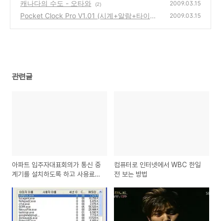
파일로 종료하기
캐나다의 수도 - 오타와
(0)
2009.03.15
(2)
Pocket Clock Pro V1.01 (시계+알람+타이머
2009.03.15
+이벤트체크등)
(0)
관련글
아파트 입주자대표회의가 통신 중
컴퓨터로 인터넷에서 WBC 한일
계기를 설치하도록 하고 사용료를
전 보는 방법
받는 경우에도 부가가치세를 내야
하나요?