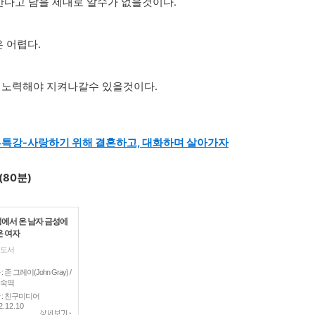
 산다고 남을 제대로 알수가 없을것이다.
 어렵다.
록 노력해야 지켜나갈수 있을것이다.
부부특강-사랑하기 위해 결혼하고, 대화하며 살아가자
 (80분)
에서 온 남자 금성에
온 여자
도서
: 존 그레이(John Gray) /
숙역
 : 친구미디어
2.12.10