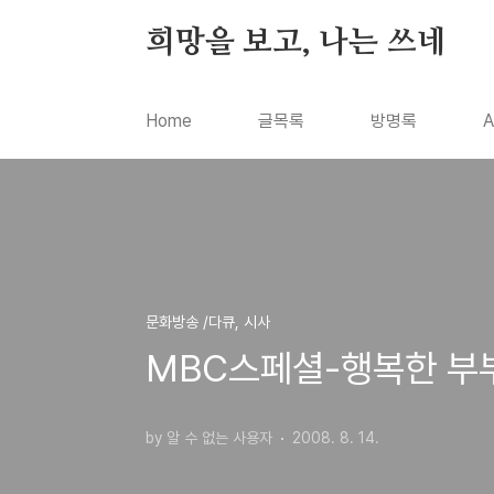
본문 바로가기
희망을 보고, 나는 쓰네
Home
글목록
방명록
A
문화방송 /다큐, 시사
MBC스페셜-행복한 부부
by 알 수 없는 사용자
2008. 8. 14.