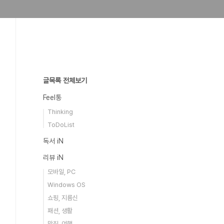
글목록 전체보기
Feel통
Thinking
ToDoList
독서 iN
리뷰 iN
모바일, PC
Windows OS
쇼핑, 지름신
패션, 생활
맛집, 여행