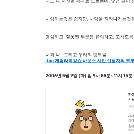
나도 나 자신을 제대로 모르는데, 몇년 같이
사랑하는것은 쉽지만, 사랑을 지켜나가는것은
명심하고, 잘못된 부분은 유의하고, 고치도
너와 나.. 그리고 우리의 행복을...
jtbc 게릴라특강쇼 바운스 시인 신달자의 
2006년 5월 9일 (화) 밤 9시 55분~11시 15분
화성
서 
국내
저자 
김경
출판
200