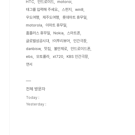
HTC
안드로이드
motoroi
태그를 입력해 주세요.
스펀지
win8
우도여행
제주도여행
롯데마트 휴무일
motorola
이마트 휴무일
홈플러스 휴무일
Nokia
스마트폰
글로벌성공시대
!이투리뷰어
인간극장
danbisw
맛집
불만제로
안드로이드폰
ebs
모토롤라
xt720
KBS 인간극장
연서
전체 방문자
Today :
Yesterday :