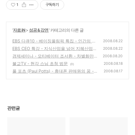
1
구독하기
'
자료 iN
>
성공 & 강연
' 카테고리의 다른 글
EBS 다큐10 - 베이징올림픽 특집 - 인간의 한
2008.08.22
계를 넘어서 - 기록을 향해 달리는 사나이
EBS CEO 특강 - 지식산업을 넘어 지혜산업으
(4)
2008.08.22
로 - 노시청(필룩스 대표이사 회장)
경제세미나 - 모티베이터 조서환 - 차별화만이
(0)
2008.08.20
살길이다!
불교TV - 현각 스님 초청 법문
(0)
2008.08.18
(0)
폴 포츠 (Paul Potts) - 휴대폰 판매원의 꿈 -
2008.08.17
앞날은 누구도 모른다. 포기말고 기회를 잡아
라
(0)
관련글