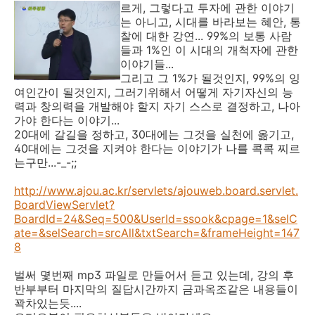
르게, 그렇다고 투자에 관한 이야기
는 아니고, 시대를 바라보는 혜안, 통
찰에 대한 강연... 99%의 보통 사람
들과 1%인 이 시대의 개척자에 관한
이야기들...
그리고 그 1%가 될것인지, 99%의 잉
여인간이 될것인지, 그러기위해서 어떻게 자기자신의 능
력과 창의력을 개발해야 할지 자기 스스로 결정하고, 나아
가야 한다는 이야기...
20대에 갈길을 정하고, 30대에는 그것을 실천에 옮기고,
40대에는 그것을 지켜야 한다는 이야기가 나를 콕콕 찌르
는구만...-_-;;
http://www.ajou.ac.kr/servlets/ajouweb.board.servlet.
BoardViewServlet?
BoardId=24&Seq=500&UserId=ssook&cpage=1&selC
ate=&selSearch=srcAll&txtSearch=&frameHeight=147
8
벌써 몇번째 mp3 파일로 만들어서 듣고 있는데, 강의 후
반부부터 마지막의 질답시간까지 금과옥조같은 내용들이
꽉차있는듯....