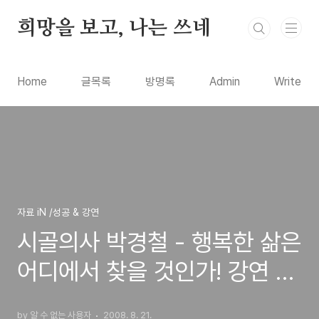
본문 바로가기
희망을 보고, 나는 쓰네
Home
글목록
방명록
Admin
Write
자료 iN /성공 & 강연
시골의사 박경철 - 행복한 삶은
어디에서 찾을 것인가! 강연 오
디오북
by 알 수 없는 사용자
2008. 8. 21.