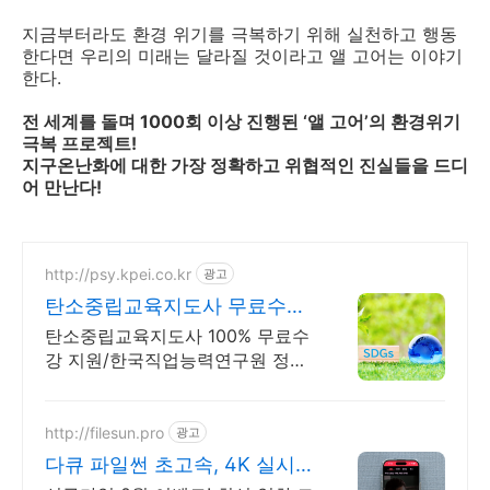
지금부터라도 환경 위기를 극복하기 위해 실천하고 행동
한다면 우리의 미래는 달라질 것이라고 앨 고어는 이야기
한다.
전 세계를 돌며 1000회 이상 진행된 ‘앨 고어’의 환경위기
극복 프로젝트!
지구온난화에 대한 가장 정확하고 위협적인 진실들을 드디
어 만난다!
http://psy.kpei.co.kr
광고
탄소중립교육지도사 무료수강
1급,2급 자격증 동시취득
탄소중립교육지도사 100% 무료수
강 지원/한국직업능력연구원 정식
등록된 자격증! 1급+2급 동시취득,
취업정보 제공, 자체 스튜디오 촬
영 영상제작!
http://filesun.pro
광고
다큐 파일썬 초고속, 4K 실시