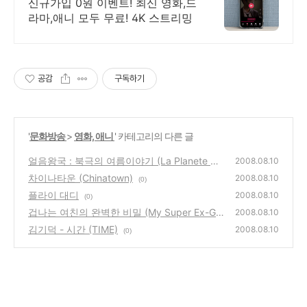
간 보기!
신규가입 0원 이벤트! 최신 영화,드
라마,애니 모두 무료! 4K 스트리밍
공감
구독하기
'
문화방송
>
영화, 애니
' 카테고리의 다른 글
얼음왕국 : 북극의 여름이야기 (La Planete Bla
2008.08.10
nche)
차이나타운 (Chinatown)
(0)
2008.08.10
(0)
플라이 대디
2008.08.10
(0)
겁나는 여친의 완벽한 비밀 (My Super Ex-Girl
2008.08.10
friend)
김기덕 - 시간 (TIME)
(0)
2008.08.10
(0)