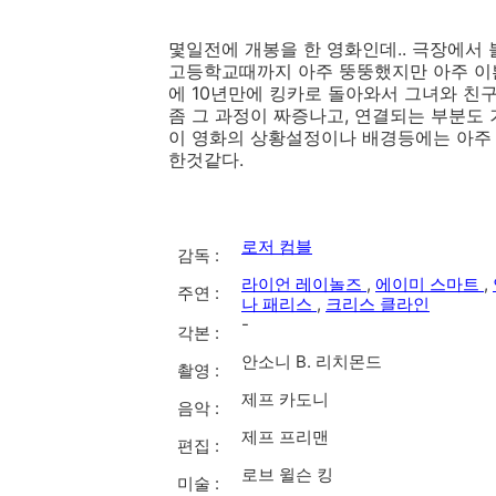
몇일전에 개봉을 한 영화인데.. 극장에서 볼까
고등학교때까지 아주 뚱뚱했지만 아주 이
에 10년만에 킹카로 돌아와서 그녀와 친구
좀 그 과정이 짜증나고, 연결되는 부분도 
이 영화의 상황설정이나 배경등에는 아주 
한것같다.
로저 컴블
감독 :
라이언 레이놀즈
,
에이미 스마트
,
주연 :
나 패리스
,
크리스 클라인
-
각본 :
안소니 B. 리치몬드
촬영 :
제프 카도니
음악 :
제프 프리맨
편집 :
로브 윌슨 킹
미술 :