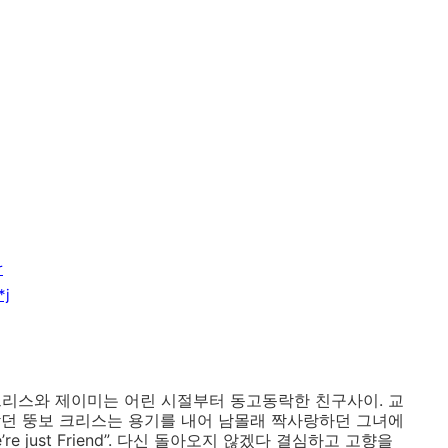
r
*j
크리스와 제이미는 어린 시절부터 동고동락한 친구사이. 교
받던 뚱보 크리스는 용기를 내어 남몰래 짝사랑하던 그녀에
e just Friend”. 다신 돌아오지 않겠다 결심하고 고향을