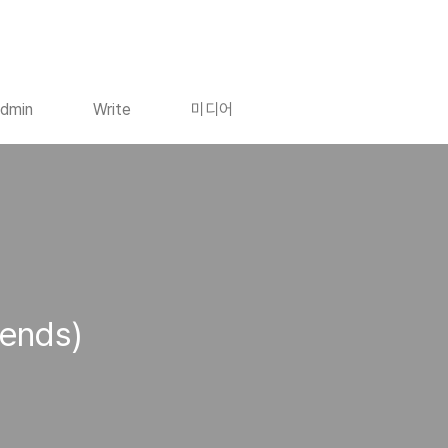
dmin
Write
미디어
ends)