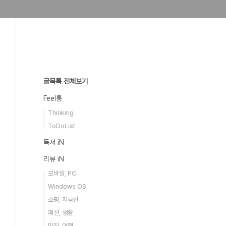
글목록 전체보기
Feel통
Thinking
ToDoList
독서 iN
리뷰 iN
모바일, PC
Windows OS
쇼핑, 지름신
패션, 생활
맛집, 여행