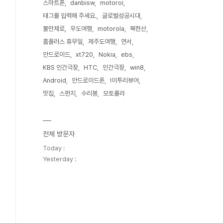
스마트폰
danbisw
motoroi
태그를 입력해 주세요.
글로벌성공시대
불만제로
우도여행
motorola
북한산
홈플러스 휴무일
제주도여행
연서
안드로이드
xt720
Nokia
ebs
KBS 인간극장
HTC
인간극장
win8
Android
안드로이드폰
!이투리뷰어
맛집
스펀지
수리봉
모토롤라
전체 방문자
Today :
Yesterday :