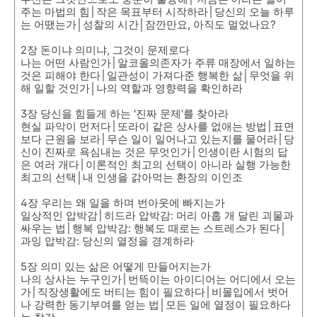
주는 마법의 힘│작은 목표부터 시작하라│당신의 오늘 하루
는 어땠는가│성찰의 시간│잠깐만요, 아직도 멀었나요?
2장 돈이냐 의미냐, 그것이 문제로다
나는 어떤 사람인가│알코올의존자가 주류 매장에서 일하는
것은 피해야 한다│일관성이 가져다준 행복한 삶│무엇을 위
해 일할 것인가│나의 역할과 영향력을 확인하라
3장 당신을 힘들게 하는 '진짜 문제'를 찾아라
현실 파악이 먼저다│또라이 같은 상사를 없애는 방법│표면
보다 근원을 보라│무슨 일이 일어나고 있는지를 물어라│당
신이 진짜로 욕심내는 것은 무엇인가│인생이란 시험의 답
은 여러 개다│이론적인 최고의 선택이 아니라 실행 가능한
최고의 선택│내 인생을 갉아먹는 환장의 이인조
4장 우리는 왜 일을 하며 번아웃에 빠지는가
일상적인 압박감│히드라 압박감: 머리 아홉 개 달린 괴물과
싸우는 법│행복 압박감: 행복도 때로는 스트레스가 된다│
과잉 압박감: 당신의 열정을 경계하라
5장 의미 있는 삶은 어떻게 만들어지는가
나의 상사는 누구인가│번뜩이는 아이디어는 어디에서 오는
가│직장생활에도 버티는 힘이 필요하다│비몰입에서 벗어
나 강력한 동기부여를 얻는 법│모든 일에 열정이 필요하다