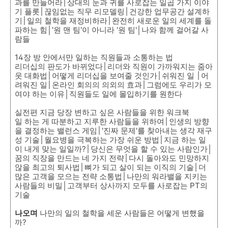
과를 만들어라│상대의 눈과 귀를 사로잡는 일곱 가지 이야
기 플롯│끊임없는 직무 리모델링│건강한 업무공간 설계하
기│일의 철학을 재정비하라│완전히 새로운 일의 세계를 돌
파하는 힘│'원 맨 팀'이 아니라 '원 팀'│나와 함께 걸어갈 사
람들
14장 방 안에서만 일하는 직원들과 소통하는 법
리더십의 판도가 바뀌었다│리더와 직원이 가까워지는 줌아
웃 대화법│어떻게 리더십을 보여줄 것인가│쉬워진 일 │어
려워진 일│온라인 회의의 의외의 효과│그럼에도 우리가 모
여야 하는 이유│직원들도 일에 몰입하기를 원한다
실전편 지금 당장 변하고 싶은 사람들을 위한 워크북
일 하는 게 따분하고 지루한 사람들을 위하여│인생의 방향
을 결정하는 밸런스 게임│'진짜 문제'를 찾아내는 생각 재구
성 기술│월요병을 극복하는 가장 쉬운 방법│지금 하는 일
이 내게 맞는 일일까?│당신은 무엇을 할 수 있는 사람인가│
꿈의 직장을 만드는 네 가지 전략│다시 돌아와도 민망하지
않을 최고의 퇴사법│뼈가 되고 살이 되는 이직의 기술│더
많은 고객을 모으는 전략 소통법│나만의 워라밸을 지키는
사람들의 비밀│고객부터 상사까지 모두를 사로잡는 PT의
기술
나오며
나만의 일의 철학을 세운 사람들은 어떻게 변했을
까?