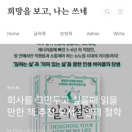
본문 바로가기
희망을 보고, 나는 쓰네
Home
글목록
방명록
Admin
Write
독서 iN
회사를 그만두고 싶을때 읽을
만한 책 추천 도서 - 일의 철학
by 단비스
2025. 7. 16.