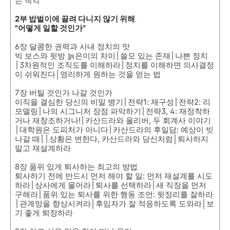
는 착각
2부 밥벌이에 끌려 다니지 않기 위해
"어떻게 일할 것인가"
6장 달콤한 권력과 사내 정치의 맛
빅 보스와 뒷방 늙은이의 차이│쓸모 있는 존재│나쁜 정치
│3차원적인 조직도를 이해하라│정치를 이해하면 의사결정
이 쉬워진다│영리하게 원하는 것을 얻는 법
7장 버틸 것인가 나갈 것인가
이직을 결심한 당신의 비밀 병기│전략1: 재구성│전략2: 리
모델링│나의 시그니처 장점 파악하기│전략3, 4: 재정착하
거나 재창조하거나!│카산드라와 올리버, 두 회계사 이야기
│대학원은 도피처가 아니다│카산드라의 후일담: 예상이 빗
나갈 때││상황은 변한다, 카산드라와 당신처럼│퇴사하지
말고 재설계하라
8장 품위 있게 퇴사하는 최고의 방법
퇴사하기 전에 반드시 먼저 해야 할 일: 먼저 재설계를 시도
하라│상사에게 물어라│퇴사를 선택하라│새 직장을 먼저
구해라│품위 있는 퇴사를 위한 행동 조언: 뒷정리를 잘하라
│관계망을 향상시켜라│후임자가 잘 적응하도록 도와라│보
기 좋게 퇴장하라