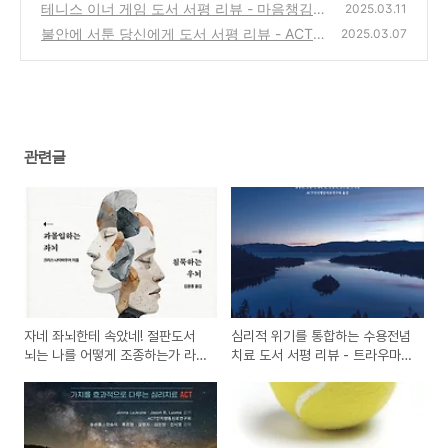
는 심리치료 ACT의 이론과 실제
다루는 심리치료 ACT 도서 서평 리뷰
(1)
테니스 이너 게임 도서 서평 리뷰 - 마음챙김을
(0)
2025.03.11
통한 내면의 치유
불안에 서툰 당신에게 도서 서평 리뷰 - ACT
(0)
2025.03.07
수용전념치료로 행복한 삶으로 다가가는 방법
(3)
관련글
자네 좌뇌한테 속았네! 절판도서
심리적 위기를 통합하는 수용전념
뇌는 나를 어떻게 조종하는가 라
치료 도서 서평 리뷰 - 트라우마와
는 제목으로 재출시
위기를 효과적으로 다루는 심리치
료 ACT의 이론과 실제