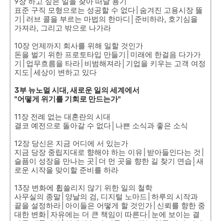
9장 하고 싶은 일을 찾아 떠날 용기
표준 구직 모형으로는 성공할 수 없다│숨겨진 고용시장 뚫
기│러브 콜을 부르는 마법의 한마디│준비하라, 호기심을
가져라, 그리고 밖으로 나가라
10장 언제까지 회사를 위해 일할 것인가
돈을 벌기 위한 프로토타입 만들기│미래에 한걸음 다가가
기│업무흐름을 타라│비범해져라│기업을 키우는 고객 여정
지도│세상이 변하고 있다
3부 뉴노멀 시대, 새로운 일의 세계에서
"어떻게 위기를 기회로 만드는가"
11장 전례 없는 대혼란의 시대
결코 예전으로 돌아갈 수 없다│나쁜 소식과 좋은 소식
12장 당신은 지금 어디에 서 있는가
지금 당장 중립지대로 향해야 하는 이유│받아들인다는 것│
슬픔이 성장을 만나는 곳│더 먼 곳을 향한 길 찾기 연습│새
로운 시작을 맞이할 준비를 하라
13장 변화에 휩쓸리지 않기 위한 일의 철학
사무실의 종말│양날의 검, 디지털 노마드│하루의 시작과
끝을 설정하라│아이들은 어떻게 할 것인가│신뢰를 향한 중
대한 변화│자유에는 더 큰 책임이 따른다│눈에 보이는 결