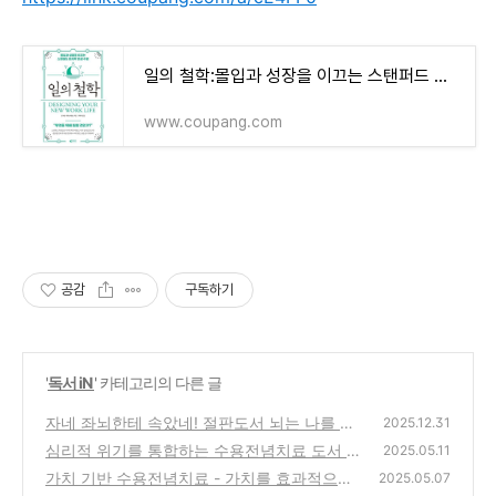
일의 철학:몰입과 성장을 이끄는 스탠퍼드 마지막 인생 수업 - 처세술/삶의 자세 | 쿠팡
www.coupang.com
공감
구독하기
'
독서 iN
' 카테고리의 다른 글
자네 좌뇌한테 속았네! 절판도서 뇌는 나를 어
2025.12.31
떻게 조종하는가 라는 제목으로 재출시
심리적 위기를 통합하는 수용전념치료 도서 서
(4)
2025.05.11
평 리뷰 - 트라우마와 위기를 효과적으로 다루
가치 기반 수용전념치료 - 가치를 효과적으로
2025.05.07