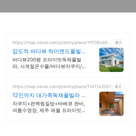
https://map.naver.com/p/entry/place/197084688
광고
6
압도적 바다뷰 하이엔드풀빌라
7-8월 한정 수영장 포함
바다뷰200평 프라이빗독채풀빌
라, 사계절온수풀/바다뷰자쿠지/사
우나/200인치시네마 바다뷰 자쿠
지 상시 무료, 7-8월 한정 수영장
포함, 핀란드식 사우나,200평정원
https://map.naver.com/p/entry/place/1161142057
광고
12인까지 대가족독채풀빌라 완
전독채 프라이빗 가족저택
자쿠지+편백찜질방+바베큐 완비,
여름수영장, 제주 애월 프라이빗
독채저택 12인 대가족도 각자의 공
간이 충분한 제주 애월 프라이빗
독채 가족저택