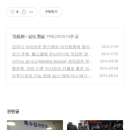
4
구독하기
'
자료 iN
>
상식, 학습
' 카테고리의 다른 글
갑자기 어지러운 현기증의 어지럼증에 찾아가
2014.11.19
본 이비인후과 병원 방문기
걷기 운동, 헬스클럽 런닝머신의 적당한 경사
(0)
2014.11.13
와 근력 강화 재활운동하는 방법
사이닝 보너스(signing bonus) 계약금은 무엇
(0)
2014.09.25
일까?
행운목, 개업 신혼 이사집의 선물로 좋은 식물
(0)
2014.09.08
제품의 이름 유래와 관리방법
미주신경성 기능 장애 실신-체하거나 배가 아
(0)
2014.08.24
파서 기절(졸도)을 해서 의식을 잃는 경우의
(2)
관련글