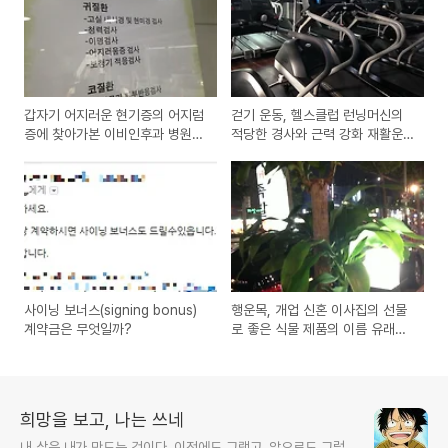
갑자기 어지러운 현기증의 어지럼
걷기 운동, 헬스클럽 런닝머신의
증에 찾아가본 이비인후과 병원
적당한 경사와 근력 강화 재활운
방문기
동하는 방법
사이닝 보너스(signing bonus)
행운목, 개업 신혼 이사집의 선물
계약금은 무엇일까?
로 좋은 식물 제품의 이름 유래와
관리방법
희망을 보고, 나는 쓰네
내 삶은 내가 만드는 것이다. 이전에도 그랬고, 앞으로도 그럴