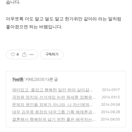
습니다.
아무쪼록 더도 말고 덜도 말고 한가위만 같아라 라는 말처럼
좋아졌으면 하는 바램입니다.
4
구독하기
'
Feel통
' 카테고리의 다른 글
재미있고, 즐겁고 행복한 일만 하며 살아갈수
2014.09.17
있을까?
국정원 정치와 선거개입 논란 원세훈 집행유예
(0)
2014.09.13
선고와 앞으로의 대선 공작
문제의 원인을 외부가 아니라, 나 자신에게서
(0)
2014.09.08
찾고 해결 방법을 생각해 보기
대우 김우중 회장의 대우그룹 기획 해체론과
(1)
2014.08.28
명예 회복에 대한 발언과 당시의 추억
결혼해서 행복하게 살기 위한 좋은 배우자는
(4)
2014.08.05
어떤 사람일까?
(2)