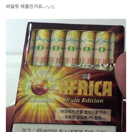
파일럿 제품인가요...-_-;;