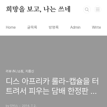
본문 바로가기
희망을 보고, 나는 쓰네
Home
글목록
방명록
Admin
Write
리뷰 iN /쇼핑, 지름신
디스 아프리카 룰라-캡슐을 터
트려서 피우는 담배 한정판 구
입 시연기
by 단비스
2014. 7. 2.