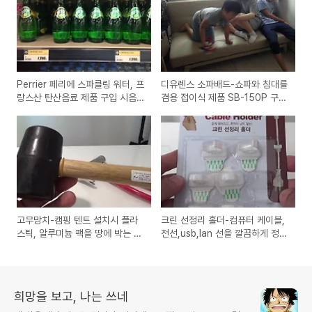
Perrier 페리에 스파클링 워터, 프
디유렌스 소파배드-쇼파와 침대를
랑스산 탄산음료 제품 구입 시음
겸용 접이식 제품 SB-150P 구입
기와 국산제품 비교
사용기와 장단점
고무망치-캠핑 텐트 설치시 플라
크린 선정리 홀더-컴퓨터 케이블,
스틱, 알루미늄 팩을 땅에 박는 용
전선,usb,lan 선을 깔끔하게 정리
도의 제품 구입
하는 제품 사용기
희망을 보고, 나는 쓰네