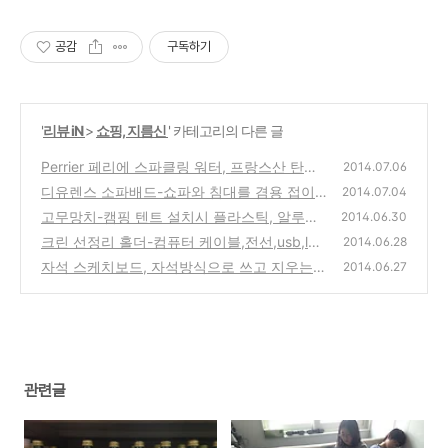
150일 전 조기예약 50만원 할인!
공감
구독하기
'
리뷰 iN
>
쇼핑, 지름신
' 카테고리의 다른 글
Perrier 페리에 스파클링 워터, 프랑스산 탄산
2014.07.06
음료 제품 구입 시음기와 국산제품 비교
디유렌스 소파배드-쇼파와 침대를 겸용 접이
(0)
2014.07.04
식 제품 SB-150P 구입 사용기와 장단점
고무망치-캠핑 텐트 설치시 플라스틱, 알루미
(4)
2014.06.30
늄 팩을 땅에 박는 용도의 제품 구입
크린 선정리 홀더-컴퓨터 케이블,전선,usb,lan
(0)
2014.06.28
선을 깔끔하게 정리하는 제품 사용기
자석 스케치보드, 자석방식으로 쓰고 지우는
(2)
2014.06.27
작은 칠판 구입 사용기와 원리
(0)
관련글