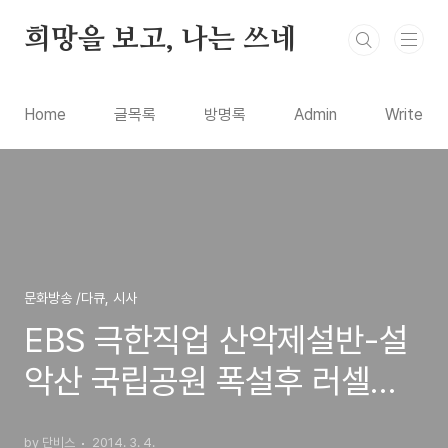
본문 바로가기
희망을 보고, 나는 쓰네
Home
글목록
방명록
Admin
Write
문화방송 /다큐, 시사
EBS 극한직업 산악제설반-설
악산 국립공원 폭설후 러셀로
등산로를 만드는 사람들
by 단비스
2014. 3. 4.