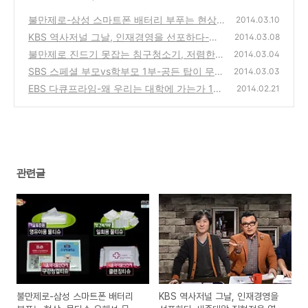
불만제로-삼성 스마트폰 배터리 부푸는 현상,
2014.03.10
물티슈 유해성 문제와 안전한 제품은?
KBS 역사저널 그날, 인재경영을 선포하다-세
(0)
2014.03.08
종대왕 집현전을 열던 날에 대한 토크쇼 방송
불만제로 진드기 못잡는 침구청소기, 저렴한
2014.03.04
반값 해외 직접 구매(직구) 쇼핑
(1)
SBS 스페셜 부모vs학부모 1부-공든 탑이 무너
(0)
2014.03.03
진다, 아이들 공부와 교육 어떻게 시킬것인가?
EBS 다큐프라임-왜 우리는 대학에 가는가 1부
2014.02.21
어메이징 데이, 대학생들의 안타까운 현실의
(4)
모습
(0)
관련글
불만제로-삼성 스마트폰 배터리
KBS 역사저널 그날, 인재경영을