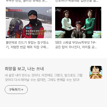
부푸는 현상, 물티슈 유해성 문제
선포하다-세종대왕 집현전을 열던
와 안전한 제품은?
날에 대한 토크쇼 방송
불만제로 진드기 못잡는 침구청소
SBS 스페셜 부모vs학부모 1부-
기, 저렴한 반값 해외 직접 구매
공든 탑이 무너진다, 아이들 공부
(직구) 쇼핑
와 교육 어떻게 시킬것인가?
희망을 보고, 나는 쓰네
내 삶은 내가 만드는 것이다. 이전에도 그랬고, 앞으로도 그럴
것이다 다시 태어날 수는 없지만, 그래도 변해갈 수는 있다!
구독하기