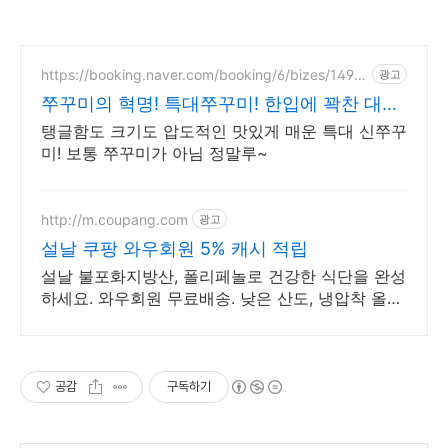
https://booking.naver.com/booking/6/bizes/1494
광고
639
쭈꾸미의 혁명! 특대쭈꾸미! 한입에 꽉찬 대왕
신쭈꾸미!
탱글함도 크기도 압도적인 맛있게 매운 특대 신쭈꾸
미! 보통 쭈꾸미가 아님 정말루~
http://m.coupang.com
광고
설날 쿠팡 와우회원 5% 캐시 적립
설날 불포화지방산, 폴리페놀로 건강한 식단을 완성
하세요. 와우회원 무료배송. 낮은 산도, 냉압착 올리
브유, 신선한 풍미를 직접 느껴보세요.
공감
구독하기