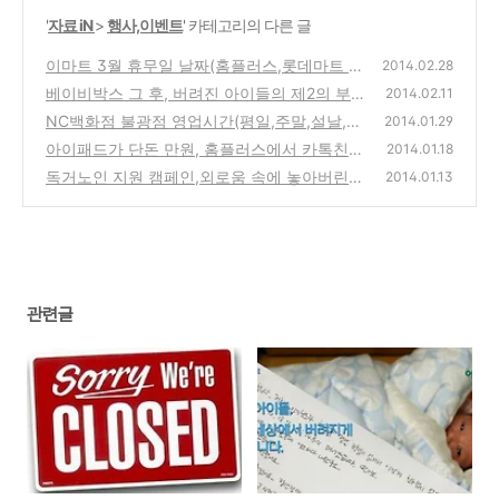
'
자료 iN
>
행사,이벤트
' 카테고리의 다른 글
이마트 3월 휴무일 날짜(홈플러스,롯데마트 대
2014.02.28
형마트 정기휴점일 안내)
베이비박스 그 후, 버려진 아이들의 제2의 부
(0)
2014.02.11
모,후견인의 따뜻한 손길을 기다립니다(초록
NC백화점 불광점 영업시간(평일,주말,설날,추
2014.01.29
우산 어린이재단)
석 휴무 정보)-CGV,킴스클럽,예스마레
(0)
아이패드가 단돈 만원, 홈플러스에서 카톡친구
(0)
2014.01.18
200명에게 iPad air mini 이벤트
독거노인 지원 캠페인,외로움 속에 놓아버린
(0)
2014.01.13
희망의 끈에 따뜻한 온정을 주는 후원 방법(밀
알복지재단)
(0)
관련글