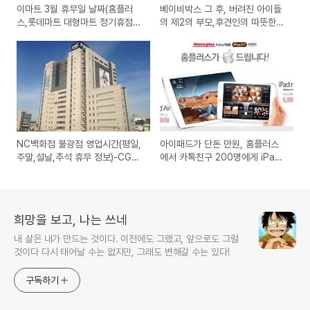
이마트 3월 휴무일 날짜(홈플러
베이비박스 그 후, 버려진 아이들
스,롯데마트 대형마트 정기휴점일
의 제2의 부모,후견인의 따뜻한
안내)
손길을 기다립니다(초록우산 어린
이재단)
NC백화점 불광점 영업시간(평일,
아이패드가 단돈 만원, 홈플러스
주말,설날,추석 휴무 정보)-CGV,
에서 카톡친구 200명에게 iPad
킴스클럽,예스마레
air mini 이벤트
희망을 보고, 나는 쓰네
내 삶은 내가 만드는 것이다. 이전에도 그랬고, 앞으로도 그럴
것이다 다시 태어날 수는 없지만, 그래도 변해갈 수는 있다!
구독하기