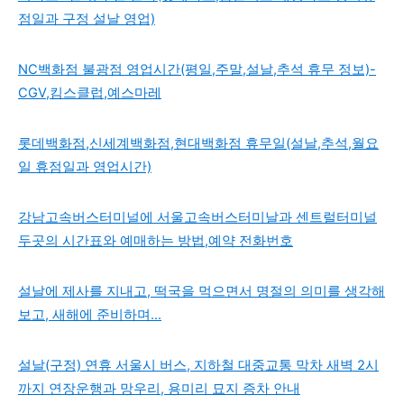
점일과 구정 설날 영업)
NC백화점 불광점 영업시간(평일,주말,설날,추석 휴무 정보)-
CGV,킴스클럽,예스마레
롯데백화점,신세계백화점,현대백화점 휴무일(설날,추석,월요
일 휴점일과 영업시간)
강남고속버스터미널에 서울고속버스터미날과 센트럴터미널
두곳의 시간표와 예매하는 방법,예약 전화번호
설날에 제사를 지내고, 떡국을 먹으면서 명절의 의미를 생각해
보고, 새해에 준비하며...
설날(구정) 연휴 서울시 버스, 지하철 대중교통 막차 새벽 2시
까지 연장운행과 망우리, 용미리 묘지 증차 안내