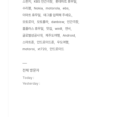
스펀지
KBS 인간극장
롯데마트 휴무일
수리봉
Nokia
motorola
ebs
이마트 휴무일
태그를 입력해 주세요.
모토로이
모토롤라
danbisw
인간극장
홈플러스 휴무일
맛집
win8
연서
글로벌성공시대
제주도여행
Android
스마트폰
안드로이드폰
우도여행
motoroi
xt720
안드로이드
전체 방문자
Today :
Yesterday :