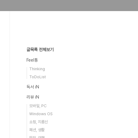
글목록 전체보기
Feel통
Thinking
ToDoList
독서 iN
리뷰 iN
모바일, PC
Windows OS
쇼핑, 지름신
패션, 생활
맛집, 여행