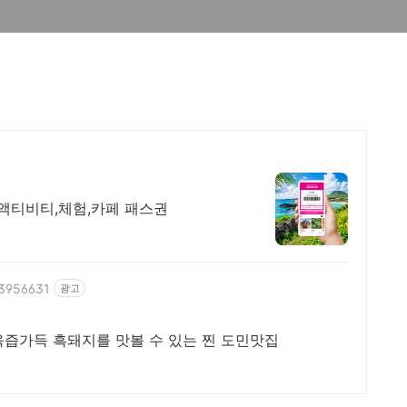
,액티비티,체험,카페 패스권
63956631
광고
육즙가득 흑돼지를 맛볼 수 있는 찐 도민맛집