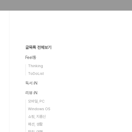
글목록 전체보기
Feel통
Thinking
ToDoList
독서 iN
리뷰 iN
모바일, PC
Windows OS
쇼핑, 지름신
패션, 생활
맛집, 여행