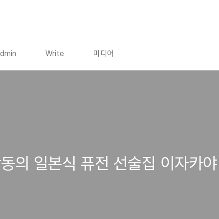
dmin
Write
미디어
불광동의 일본식 퓨전 선술집 이자카