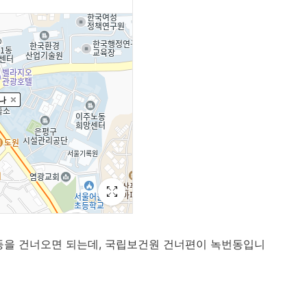
등을 건너오면 되는데, 국립보건원 건너편이 녹번동입니