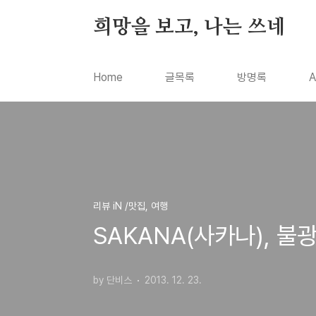
본문 바로가기
희망을 보고, 나는 쓰네
Home
글목록
방명록
A
리뷰 iN /맛집, 여행
SAKANA(사카나), 
by 단비스
2013. 12. 23.