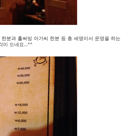
 한분과 홀써빙 아가씨 한분 등 총 세명이서 운영을 하는
이 드네요...^^