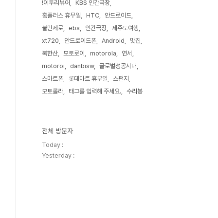
!이투리뷰어
KBS 인간극장
홈플러스 휴무일
HTC
안드로이드
불만제로
ebs
인간극장
제주도여행
xt720
안드로이드폰
Android
맛집
북한산
모토로이
motorola
연서
motoroi
danbisw
글로벌성공시대
스마트폰
롯데마트 휴무일
스펀지
모토롤라
태그를 입력해 주세요.
수리봉
전체 방문자
Today :
Yesterday :